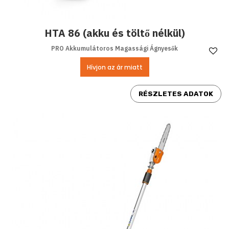
HTA 86 (akku és töltő nélkül)
PRO Akkumulátoros Magassági Ágnyesők
Ke
Hívjon az ár miatt
RÉSZLETES ADATOK