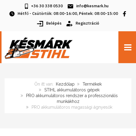
+36 30 338 0530
info@kesmark.hu
Hétfő - Csütörtök: 08:00-16:00, Péntek: 08:00-15:00
Belépés
Regisztráció
TOGG
Ön itt van:
Kezdőlap
Termékek
STIHL akkumulátoros gépek
PRO akkumulátoros rendszer a professzionális
munkákhoz
PRO akkumulátoros magassági ágnyesők