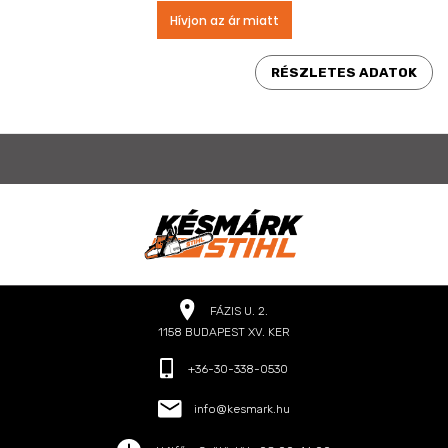
Hívjon az ár miatt
RÉSZLETES ADATOK
FÁZIS U. 2.
1158 BUDAPEST XV. KER
+36-30-338-0530
info@kesmark.hu