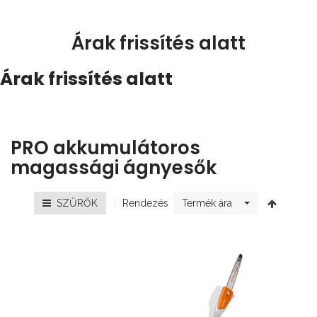
Árak frissítés alatt
Árak frissítés alatt
PRO akkumulátoros
magassági ágnyesők
Rendezés
SZŰRŐK
Termék ára