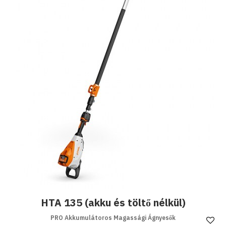
HTA 135 (akku és töltő nélkül)
PRO Akkumulátoros Magassági Ágnyesők
Ke