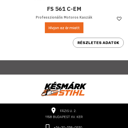
FS 561 C-EM
Professzionális Motoros Kaszák
Ke
Hívjon az ár miatt
RÉSZLETES ADATOK
FÁZIS U. 2.
1158 BUDAPEST XV. KER
+36-30-338-0530