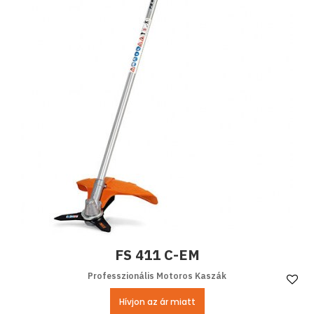
FS 411 C-EM
Professzionális Motoros Kaszák
Ke
Hívjon az ár miatt