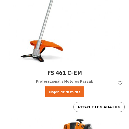
FS 461 C-EM
Professzionális Motoros Kaszák
Ke
Hívjon az ár miatt
RÉSZLETES ADATOK