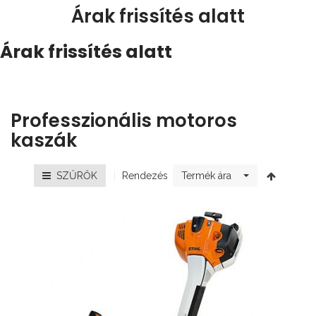
Árak frissítés alatt
Árak frissítés alatt
Professzionális motoros
kaszák
Rendezés
SZŰRŐK
Termék ára