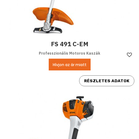
FS 491 C-EM
Professzionális Motoros Kaszák
Ke
Hívjon az ár miatt
RÉSZLETES ADATOK