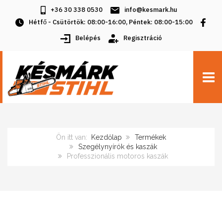
+36 30 338 0530
info@kesmark.hu
Hétfő - Csütörtök: 08:00-16:00, Péntek: 08:00-15:00
Belépés
Regisztráció
TOGG
Ön itt van:
Kezdőlap
Termékek
Szegélynyírók és kaszák
Professzionális motoros kaszák