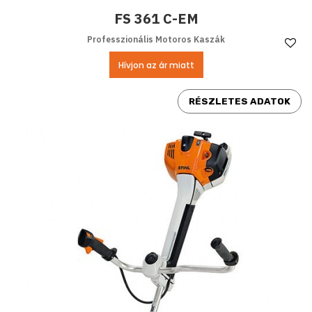
FS 361 C-EM
Professzionális Motoros Kaszák
Ke
Hívjon az ár miatt
RÉSZLETES ADATOK