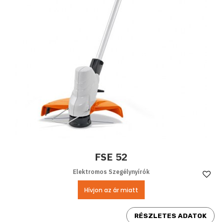
FSE 52
Elektromos Szegélynyírók
Ke
Hívjon az ár miatt
RÉSZLETES ADATOK