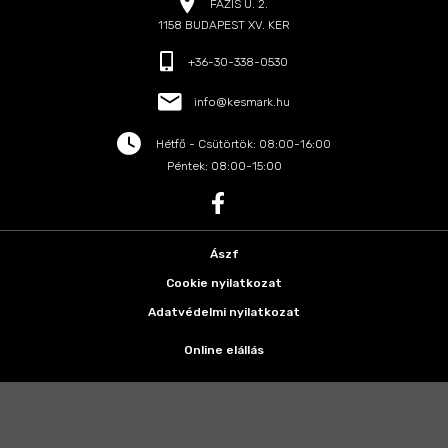
FÁZIS U. 2.
1158 BUDAPEST XV. KER
+36-30-338-0530
info@kesmark.hu
Hétfő - Csütörtök: 08:00-16:00
Péntek: 08:00-15:00
Ászf
Cookie nyilatkozat
Adatvédelmi nyilatkozat
Online elállás