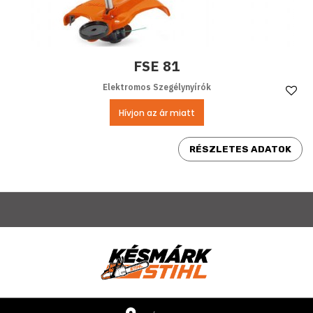
FSE 81
Elektromos Szegélynyírók
Ke
Hívjon az ár miatt
RÉSZLETES ADATOK