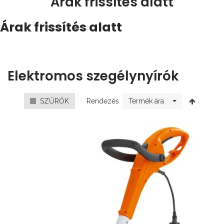
Árak frissítés alatt
Árak frissítés alatt
Elektromos szegélynyírók
Rendezés
SZŰRŐK
Termék ára