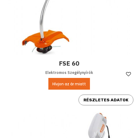
FSE 60
Elektromos Szegélynyírók
Ke
Hívjon az ár miatt
RÉSZLETES ADATOK