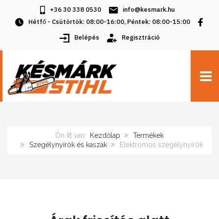
+36 30 338 0530
info@kesmark.hu
Hétfő - Csütörtök: 08:00-16:00, Péntek: 08:00-15:00
Belépés
Regisztráció
TOGG
Ön itt van:
Kezdőlap
Termékek
Szegélynyírók és kaszák
Elektromos szegélynyírók