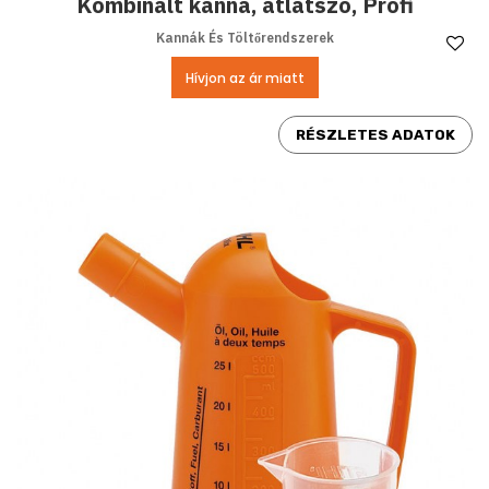
Kombinált kanna, átlátszó, Profi
Kannák És Töltőrendszerek
Ke
Hívjon az ár miatt
RÉSZLETES ADATOK