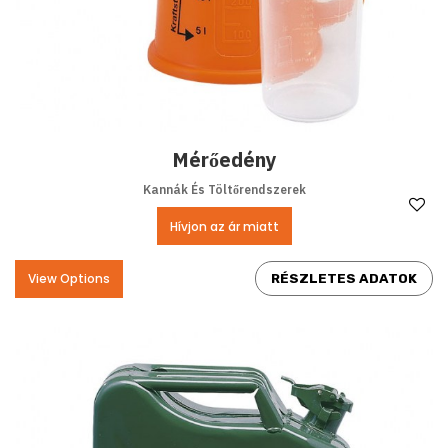
Mérőedény
Kannák És Töltőrendszerek
Ke
Hívjon az ár miatt
View Options
RÉSZLETES ADATOK