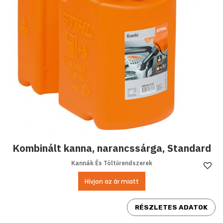
Kombinált kanna, narancssárga, Standard
Kannák És Töltőrendszerek
Ke
Hívjon az ár miatt
RÉSZLETES ADATOK