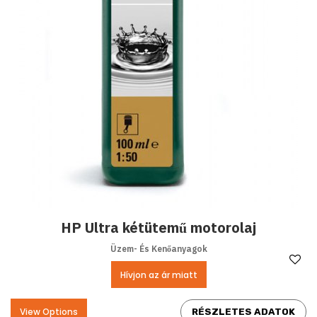
HP Ultra kétütemű motorolaj
Üzem- És Kenőanyagok
Ke
Hívjon az ár miatt
View Options
RÉSZLETES ADATOK