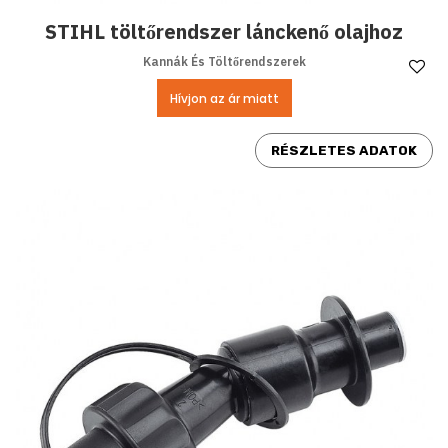
STIHL töltőrendszer lánckenő olajhoz
Kannák És Töltőrendszerek
Ke
Hívjon az ár miatt
RÉSZLETES ADATOK