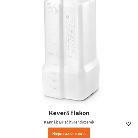
Keverő flakon
Kannák És Töltőrendszerek
Ke
Hívjon az ár miatt