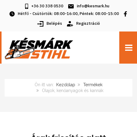
+36 30 338 0530
info@kesmark.hu
Hétfő - Csütörtök: 08:00-16:00, Péntek: 08:00-15:00
Belépés
Regisztráció
TOGG
Ön itt van:
Kezdőlap
Termékek
Olajok, kenőanyagok és kannák