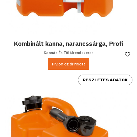
Kombinált kanna, narancssárga, Profi
Kannák És Töltőrendszerek
Ke
Hívjon az ár miatt
RÉSZLETES ADATOK