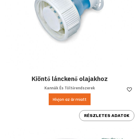
Kiöntő lánckenő olajakhoz
Kannák És Töltőrendszerek
Ke
Hívjon az ár miatt
RÉSZLETES ADATOK