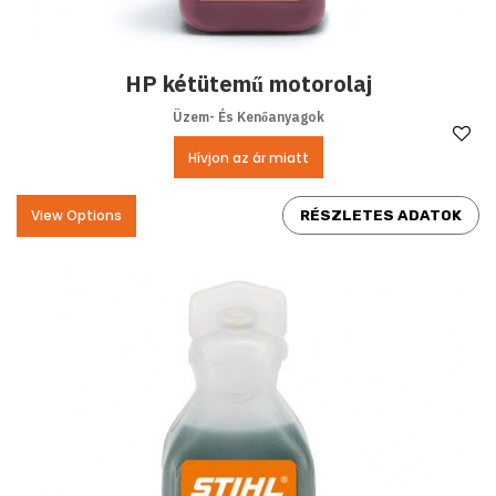
HP kétütemű motorolaj
Üzem- És Kenőanyagok
Ke
Hívjon az ár miatt
View Options
RÉSZLETES ADATOK