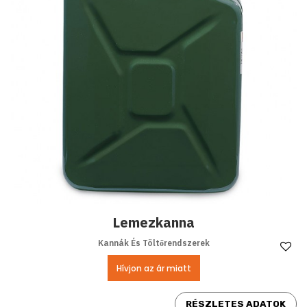
Lemezkanna
Kannák És Töltőrendszerek
Ke
Hívjon az ár miatt
RÉSZLETES ADATOK