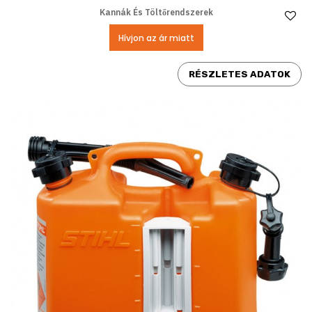
Kannák És Töltőrendszerek
Ke
Hívjon az ár miatt
RÉSZLETES ADATOK