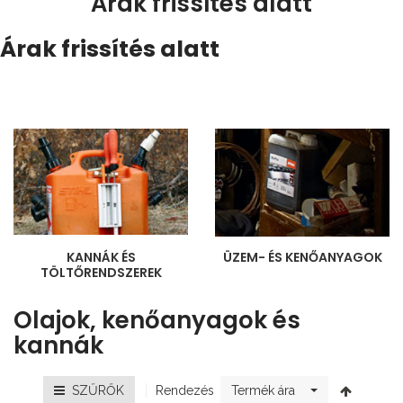
Árak frissítés alatt
Árak frissítés alatt
KANNÁK ÉS
ÜZEM- ÉS KENŐANYAGOK
TÖLTŐRENDSZEREK
Olajok, kenőanyagok és
kannák
Rendezés
SZŰRŐK
Termék ára