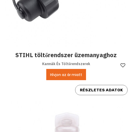
STIHL töltőrendszer üzemanyaghoz
Kannák És Töltőrendszerek
Ke
Hívjon az ár miatt
RÉSZLETES ADATOK