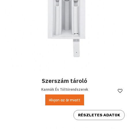
Szerszám tároló
Kannák És Töltőrendszerek
Ke
Hívjon az ár miatt
RÉSZLETES ADATOK