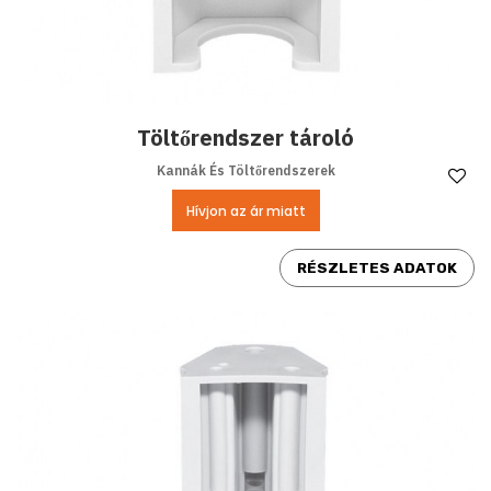
Töltőrendszer tároló
Kannák És Töltőrendszerek
Ke
Hívjon az ár miatt
RÉSZLETES ADATOK