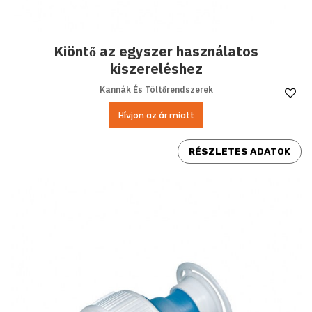
Kiöntő az egyszer használatos
kiszereléshez
Kannák És Töltőrendszerek
Ke
Hívjon az ár miatt
RÉSZLETES ADATOK