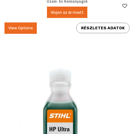
Üzem- És Kenőanyagok
Ke
Hívjon az ár miatt
View Options
RÉSZLETES ADATOK