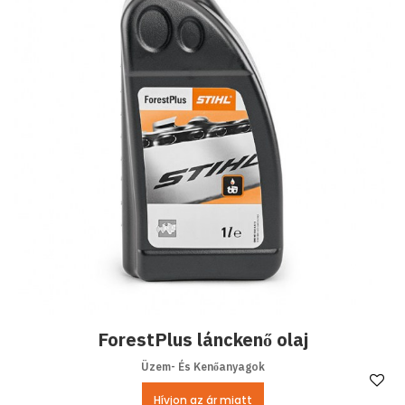
ForestPlus lánckenő olaj
Üzem- És Kenőanyagok
Ke
Hívjon az ár miatt