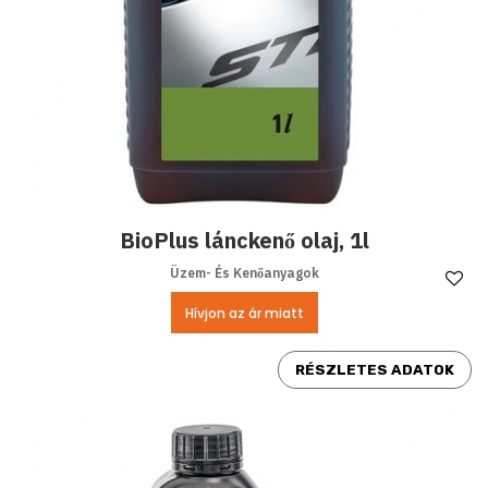
BioPlus lánckenő olaj, 1l
Üzem- És Kenőanyagok
Ke
Hívjon az ár miatt
RÉSZLETES ADATOK