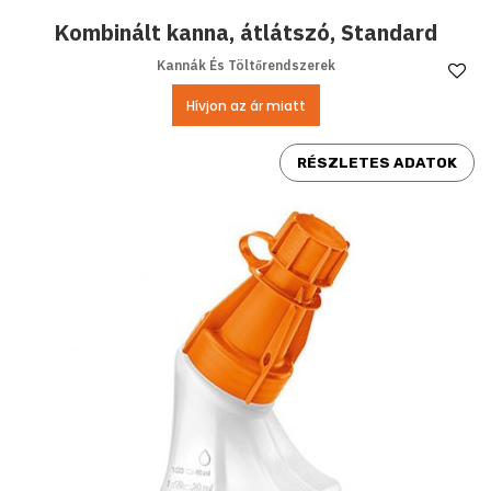
Kombinált kanna, átlátszó, Standard
Kannák És Töltőrendszerek
Ke
Hívjon az ár miatt
RÉSZLETES ADATOK