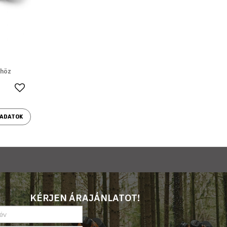
khöz
Kedvencekhez ad
 ADATOK
KÉRJEN ÁRAJÁNLATOT!