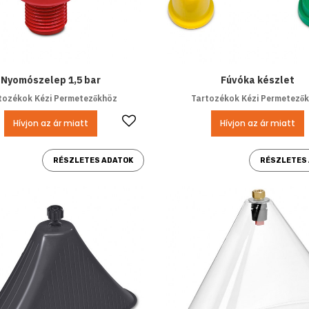
Nyomószelep 1,5 bar
Fúvóka készlet
tozékok Kézi Permetezőkhöz
Tartozékok Kézi Permetező
Kedvencekhez ad
Hívjon az ár miatt
Hívjon az ár miatt
RÉSZLETES ADATOK
RÉSZLETES