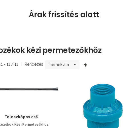
Árak frissítés alatt
ozékok kézi permetezőkhöz
 1 - 11 / 11
Rendezés
Termék ára
Teleszkópos cső
tozékok Kézi Permetezőkhöz