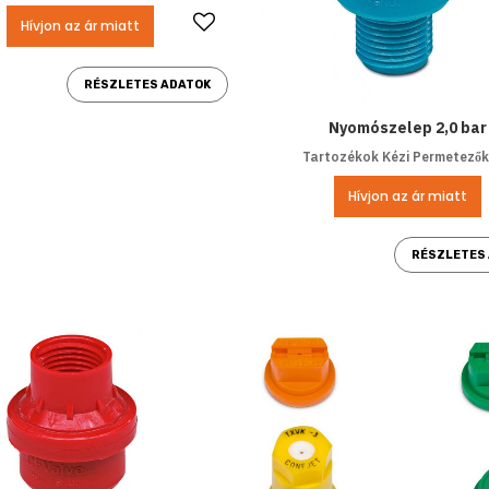
Kedvencekhez ad
Hívjon az ár miatt
RÉSZLETES ADATOK
Nyomószelep 2,0 bar
Tartozékok Kézi Permetező
Hívjon az ár miatt
RÉSZLETES