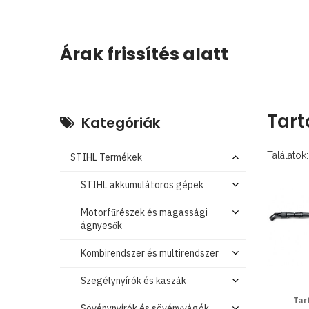
Árak frissítés alatt
Tart
Kategóriák
Találatok:
STIHL Termékek
STIHL akkumulátoros gépek
Motorfűrészek és magassági
ágnyesők
Kombirendszer és multirendszer
Szegélynyírók és kaszák
Tar
Sövénynyírók és sövényvágók