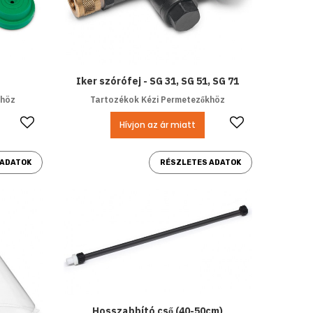
Iker szórófej - SG 31, SG 51, SG 71
khöz
Tartozékok Kézi Permetezőkhöz
Kedvencekhez ad
Kedvencek
Hívjon az ár miatt
 ADATOK
RÉSZLETES ADATOK
Hosszabbító cső (40-50cm)