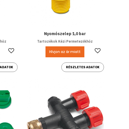
Nyomószelep 1,0 bar
khöz
Tartozékok Kézi Permetezőkhöz
Kedvencekhez ad
Kedvencek
Hívjon az ár miatt
 ADATOK
RÉSZLETES ADATOK