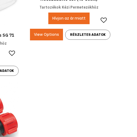
Tartozékok Kézi Permetezőkhöz
Hívjon az ár miatt
Kedvencek
View Options
s SG 71
RÉSZLETES ADATOK
khöz
Kedvencekhez ad
 ADATOK