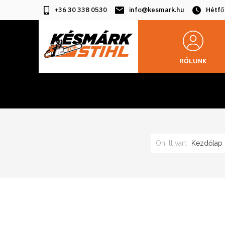
+36 30 338 0530
info@kesmark.hu
Hétfő
RÓLUNK
Ön itt van:
Kezdőlap