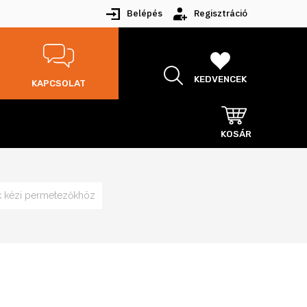
Belépés
Regisztráció
KEDVENCEK
KAPCSOLAT
KOSÁR
k kézi permetezőkhöz