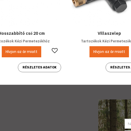
Hosszabbító cső 20 cm
Villaszelep
tozékok Kézi Permetezőkhöz
Tartozékok Kézi Permetező
Kedvencekhez ad
Hívjon az ár miatt
Hívjon az ár miatt
RÉSZLETES ADATOK
RÉSZLETES