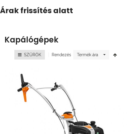
Árak frissítés alatt
Kapálógépek
Rendezés
SZŰRŐK
Termék ára