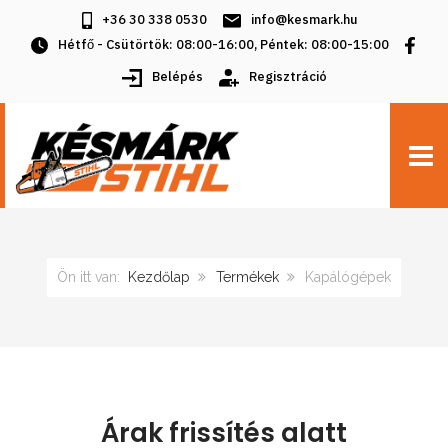
+36 30 338 0530
info@kesmark.hu
Hétfő - Csütörtök: 08:00-16:00, Péntek: 08:00-15:00
Belépés
Regisztráció
TOGG
Ön itt van:
Kezdőlap
Termékek
Kapálógépek
Árak frissítés alatt