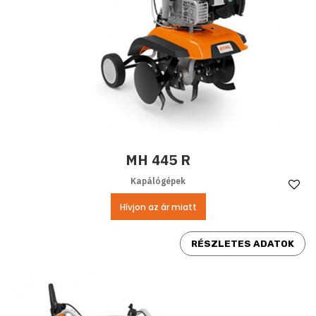
MH 445 R
Kapálógépek
Ke
Hívjon az ár miatt
RÉSZLETES ADATOK