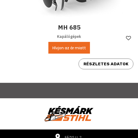
MH 685
Kapálógépek
Ke
Hívjon az ár miatt
RÉSZLETES ADATOK
FÁZIS U. 2.