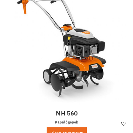
MH 560
Kapálógépek
Ke