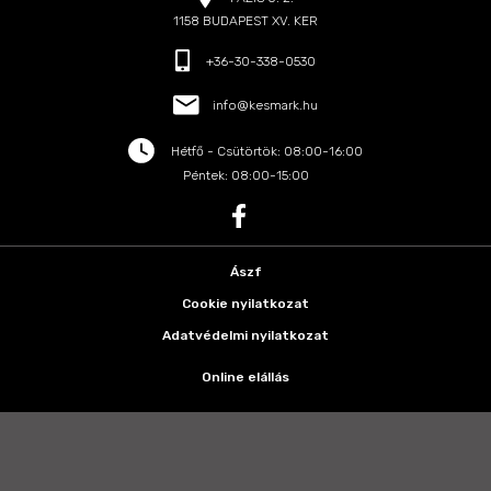
1158 BUDAPEST XV. KER
+36-30-338-0530
info@kesmark.hu
Hétfő - Csütörtök: 08:00-16:00
Péntek: 08:00-15:00
Ászf
Cookie nyilatkozat
Adatvédelmi nyilatkozat
Online elállás