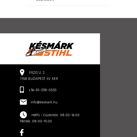
FÁZIS U. 2.
1158 BUDAPEST XV. KER
+36-30-338-0530
info@kesmark.hu
Hétfő - Csütörtök: 08:00-16:00
Péntek: 08:00-15:00