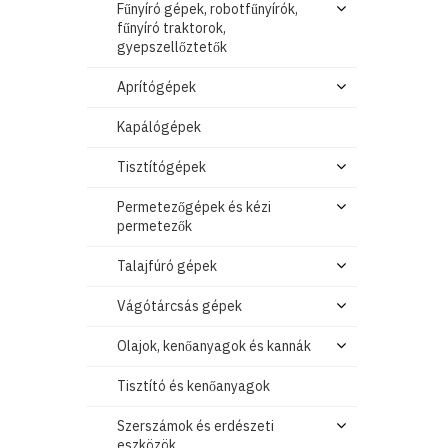
Fűnyíró gépek, robotfűnyírók,
fűnyíró traktorok,
gyepszellőztetők
Aprítógépek
Kapálógépek
Tisztítógépek
Permetezőgépek és kézi
permetezők
Talajfúró gépek
Vágótárcsás gépek
Olajok, kenőanyagok és kannák
Tisztító és kenőanyagok
Szerszámok és erdészeti
eszközök