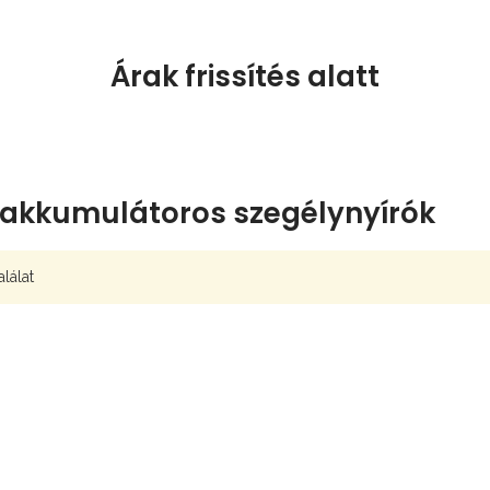
Árak frissítés alatt
akkumulátoros szegélynyírók
alálat