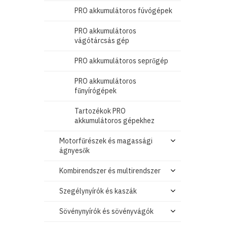
PRO akkumulátoros fúvógépek
PRO akkumulátoros
vágótárcsás gép
PRO akkumulátoros seprőgép
PRO akkumulátoros
fűnyírógépek
Tartozékok PRO
akkumulátoros gépekhez
Motorfűrészek és magassági
ágnyesők
Kombirendszer és multirendszer
Szegélynyírók és kaszák
Sövénynyírók és sövényvágók