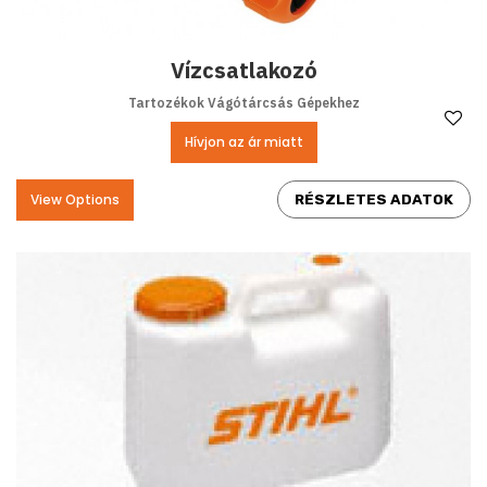
Vízcsatlakozó
Tartozékok Vágótárcsás Gépekhez
Ke
Hívjon az ár miatt
View Options
RÉSZLETES ADATOK