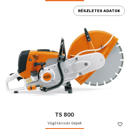
RÉSZLETES ADATOK
TS 800
Vágótárcsás Gépek
Ke