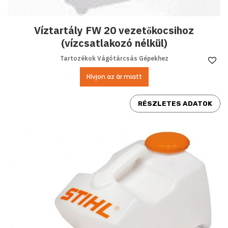
Víztartály FW 20 vezetőkocsihoz
(vízcsatlakozó nélkül)
Tartozékok Vágótárcsás Gépekhez
Ke
Hívjon az ár miatt
RÉSZLETES ADATOK