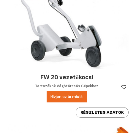
FW 20 vezetőkocsi
Tartozékok Vágótárcsás Gépekhez
Ke
Hívjon az ár miatt
RÉSZLETES ADATOK