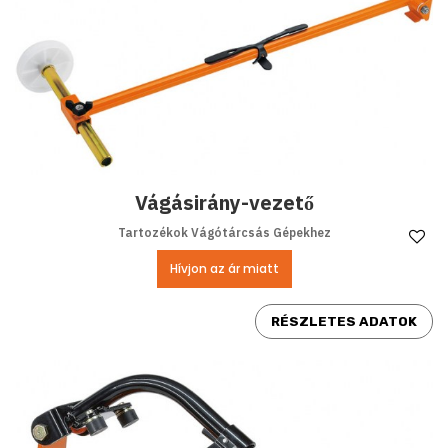
Vágásirány-vezető
Tartozékok Vágótárcsás Gépekhez
Ke
Hívjon az ár miatt
RÉSZLETES ADATOK