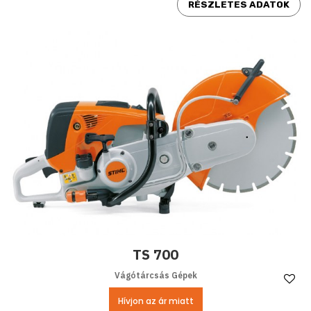
RÉSZLETES ADATOK
TS 700
Vágótárcsás Gépek
Ke
Hívjon az ár miatt