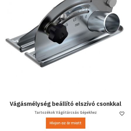
Vágásmélység beállító elszívó csonkkal
Tartozékok Vágótárcsás Gépekhez
Ke
Hívjon az ár miatt