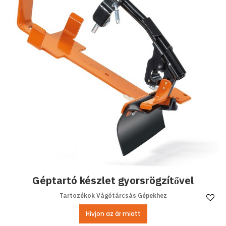
Géptartó készlet gyorsrögzítővel
Tartozékok Vágótárcsás Gépekhez
Ke
Hívjon az ár miatt