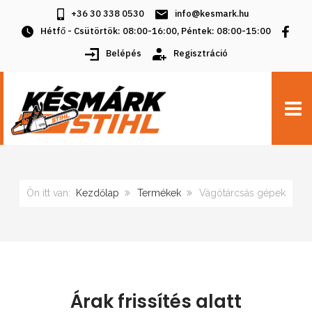
+36 30 338 0530
info@kesmark.hu
Hétfő - Csütörtök: 08:00-16:00, Péntek: 08:00-15:00
Belépés
Regisztráció
TOGG
Ön itt van:
Kezdőlap
Termékek
Vágótárcsás gépek
Árak frissítés alatt