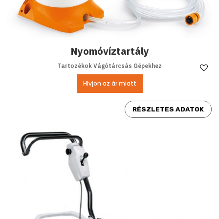
Nyomóvíztartály
Tartozékok Vágótárcsás Gépekhez
Ke
Hívjon az ár miatt
RÉSZLETES ADATOK