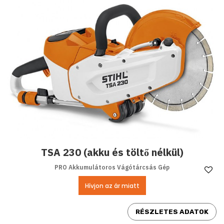
TSA 230 (akku és töltő nélkül)
PRO Akkumulátoros Vágótárcsás Gép
Ke
Hívjon az ár miatt
RÉSZLETES ADATOK