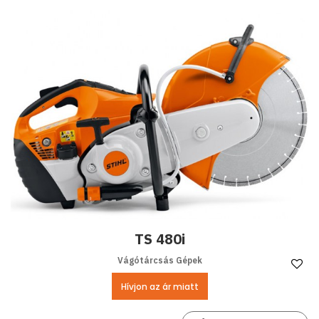
TS 480i
Vágótárcsás Gépek
Ke
Hívjon az ár miatt