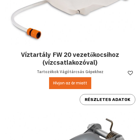
Víztartály FW 20 vezetőkocsihoz
(vízcsatlakozóval)
Tartozékok Vágótárcsás Gépekhez
Ke
Hívjon az ár miatt
RÉSZLETES ADATOK