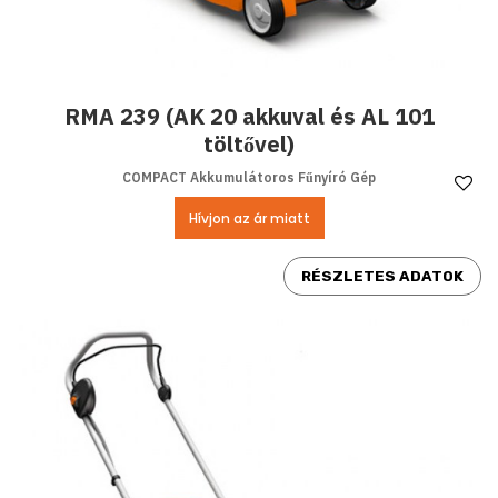
RMA 239 (AK 20 akkuval és AL 101
töltővel)
COMPACT Akkumulátoros Fűnyíró Gép
Ke
Hívjon az ár miatt
RÉSZLETES ADATOK