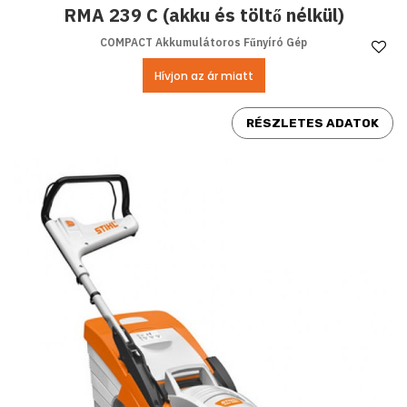
RMA 239 C (akku és töltő nélkül)
COMPACT Akkumulátoros Fűnyíró Gép
Ke
Hívjon az ár miatt
RÉSZLETES ADATOK