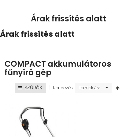
Árak frissítés alatt
Árak frissítés alatt
COMPACT akkumulátoros
fűnyíró gép
Rendezés
SZŰRŐK
Termék ára