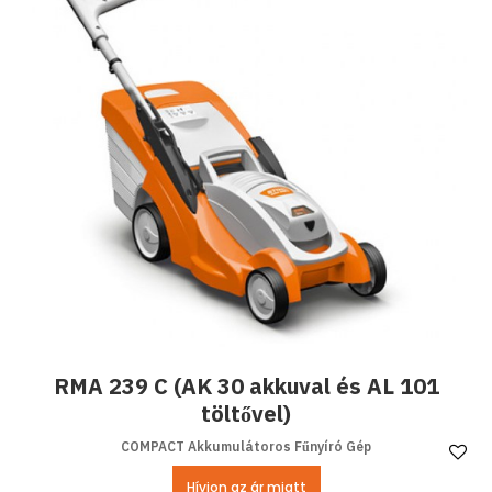
RMA 239 C (AK 30 akkuval és AL 101
töltővel)
COMPACT Akkumulátoros Fűnyíró Gép
Ke
Hívjon az ár miatt