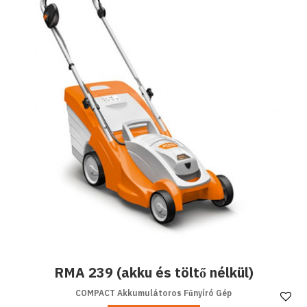
RMA 239 (akku és töltő nélkül)
COMPACT Akkumulátoros Fűnyíró Gép
Ke