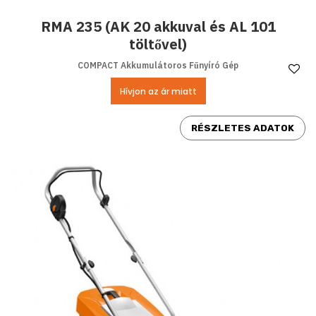
RMA 235 (AK 20 akkuval és AL 101
töltővel)
COMPACT Akkumulátoros Fűnyíró Gép
Ke
Hívjon az ár miatt
RÉSZLETES ADATOK