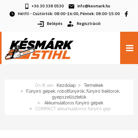
+36 30 338 0530
info@kesmark.hu
Hétfő - Csütörtök: 08:00-16:00, Péntek: 08:00-15:00
Belépés
Regisztráció
TOGG
Ön itt van:
Kezdőlap
Termékek
Fűnyíró gépek, robotfűnyírók, fűnyíró traktorok,
gyepszellőztetők
Akkumulátoros fűnyíró gépek
COMPACT akkumulátoros fűnyíró gép