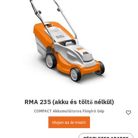
RMA 235 (akku és töltő nélkül)
COMPACT Akkumulátoros Fűnyíró Gép
Ke
Hívjon az ár miatt