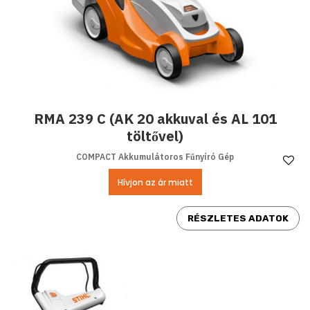
RMA 239 C (AK 20 akkuval és AL 101
töltővel)
COMPACT Akkumulátoros Fűnyíró Gép
Ke
Hívjon az ár miatt
RÉSZLETES ADATOK