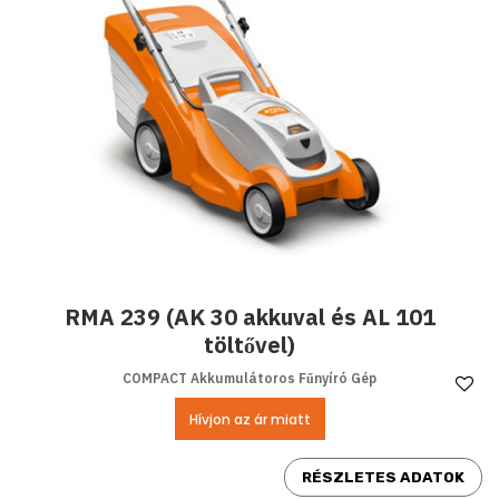
RMA 239 (AK 30 akkuval és AL 101
töltővel)
COMPACT Akkumulátoros Fűnyíró Gép
Ke
Hívjon az ár miatt
RÉSZLETES ADATOK