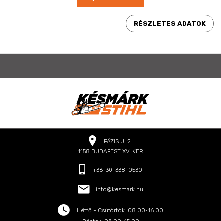
RÉSZLETES ADATOK
FÁZIS U. 2.
1158 BUDAPEST XV. KER
+36-30-338-0530
info@kesmark.hu
Hétfő - Csütörtök: 08:00-16:00