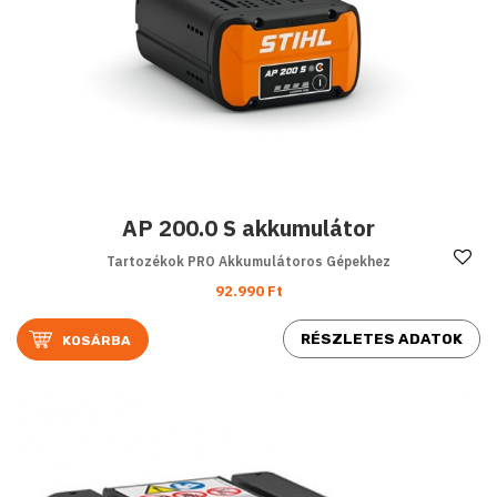
AP 200.0 S akkumulátor
Ke
Tartozékok PRO Akkumulátoros Gépekhez
92.990 Ft
RÉSZLETES ADATOK