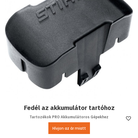
Fedél az akkumulátor tartóhoz
Tartozékok PRO Akkumulátoros Gépekhez
Ke
Hívjon az ár miatt