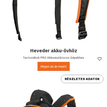
Heveder akku-övhöz
Tartozékok PRO Akkumulátoros Gépekhez
Ke
Hívjon az ár miatt
RÉSZLETES ADATOK