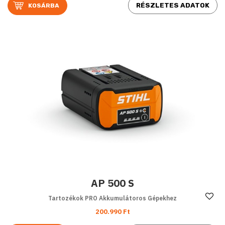
RÉSZLETES ADATOK
AP 500 S
Ke
Tartozékok PRO Akkumulátoros Gépekhez
200.990 Ft