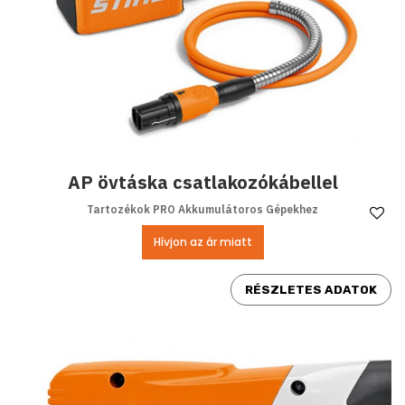
AP övtáska csatlakozókábellel
Tartozékok PRO Akkumulátoros Gépekhez
Ke
Hívjon az ár miatt
RÉSZLETES ADATOK