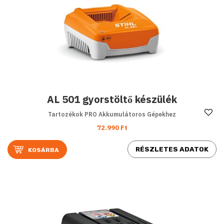
AL 501 gyorstöltő készülék
Ke
Tartozékok PRO Akkumulátoros Gépekhez
72.990 Ft
RÉSZLETES ADATOK