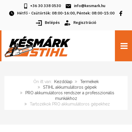
+36 30 338 0530
info@kesmark.hu
Hétfő - Csütörtök: 08:00-16:00, Péntek: 08:00-15:00
Belépés
Regisztráció
TOGG
Ön itt van:
Kezdőlap
Termékek
STIHL akkumulátoros gépek
PRO akkumulátoros rendszer a professzionális
munkákhoz
Tartozékok PRO akkumulátoros gépekhez