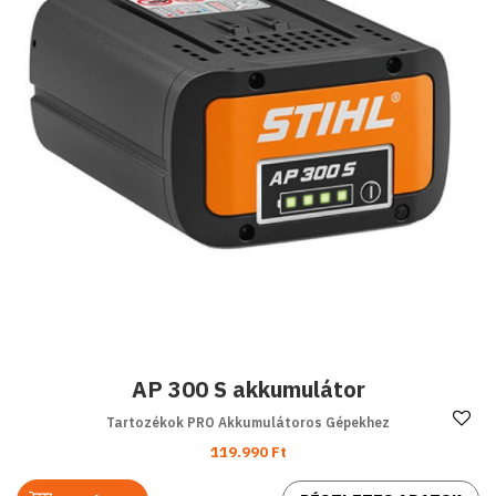
AP 300 S akkumulátor
Ke
Tartozékok PRO Akkumulátoros Gépekhez
119.990 Ft