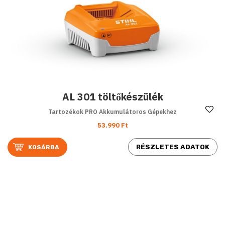
AL 301 töltőkészülék
Ke
Tartozékok PRO Akkumulátoros Gépekhez
53.990 Ft
RÉSZLETES ADATOK