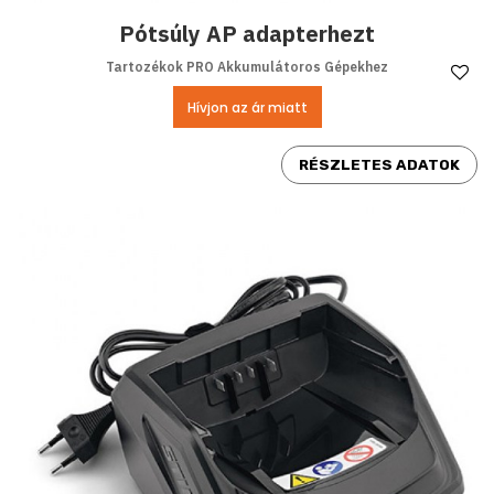
Pótsúly AP adapterhezt
Tartozékok PRO Akkumulátoros Gépekhez
Ke
Hívjon az ár miatt
RÉSZLETES ADATOK