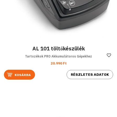
AL 101 töltőkészülék
Ke
Tartozékok PRO Akkumulátoros Gépekhez
20.990 Ft
RÉSZLETES ADATOK