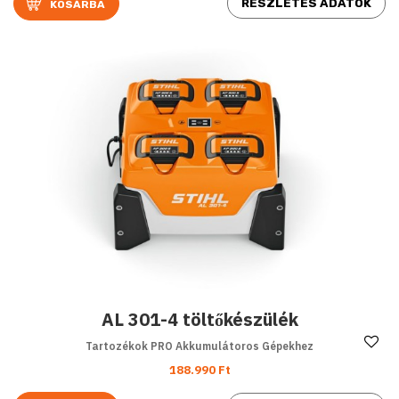
RÉSZLETES ADATOK
AL 301-4 töltőkészülék
Ke
Tartozékok PRO Akkumulátoros Gépekhez
188.990 Ft