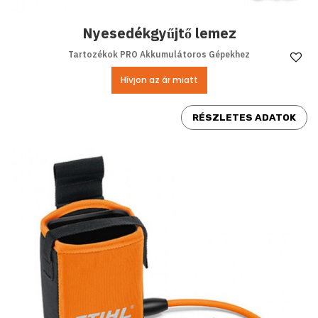
Nyesedékgyűjtő lemez
Tartozékok PRO Akkumulátoros Gépekhez
Ke
Hívjon az ár miatt
RÉSZLETES ADATOK