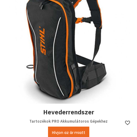
Hevederrendszer
Tartozékok PRO Akkumulátoros Gépekhez
Ke
Hívjon az ár miatt