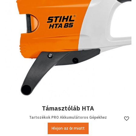
Támasztóláb HTA
Tartozékok PRO Akkumulátoros Gépekhez
Ke
Hívjon az ár miatt