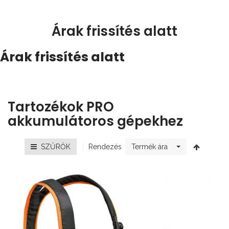
Árak frissítés alatt
Árak frissítés alatt
Tartozékok PRO
akkumulátoros gépekhez
Rendezés
SZŰRŐK
Termék ára