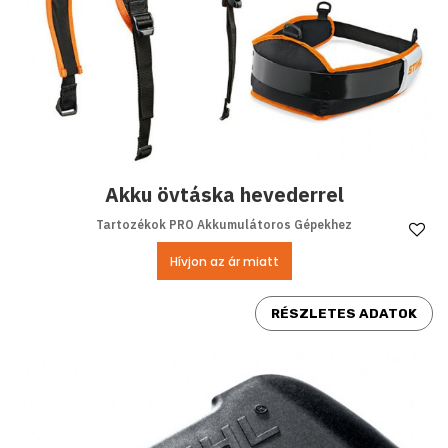
Akku övtáska hevederrel
Tartozékok PRO Akkumulátoros Gépekhez
Ke
Hívjon az ár miatt
RÉSZLETES ADATOK