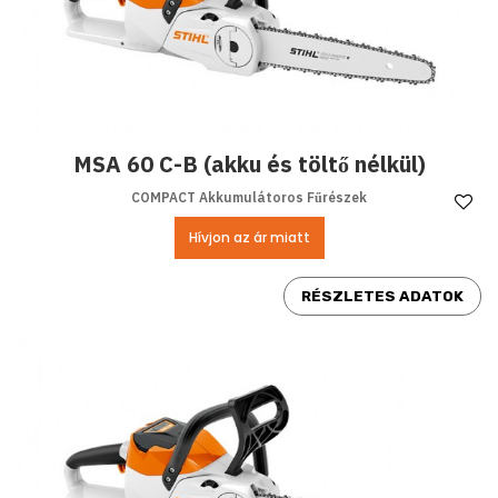
MSA 60 C-B (akku és töltő nélkül)
COMPACT Akkumulátoros Fűrészek
Ke
Hívjon az ár miatt
RÉSZLETES ADATOK