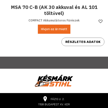
MSA 70 C-B (AK 30 akkuval és AL 101
töltővel)
COMPACT Akkumulátoros Fűrészek
Ke
Hívjon az ár miatt
RÉSZLETES ADATOK
FÁZIS U. 2.
1158 BUDAPEST XV. KER