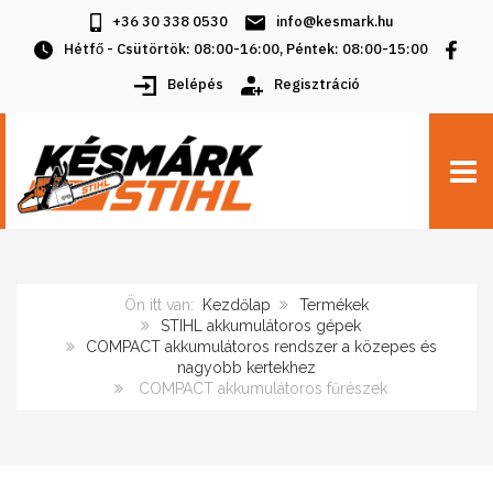
+36 30 338 0530
info@kesmark.hu
Hétfő - Csütörtök: 08:00-16:00, Péntek: 08:00-15:00
Belépés
Regisztráció
TOGG
Ön itt van:
Kezdőlap
Termékek
STIHL akkumulátoros gépek
COMPACT akkumulátoros rendszer a közepes és
nagyobb kertekhez
COMPACT akkumulátoros fűrészek