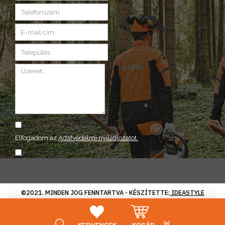
Elfogadom az
Adatvédelmi nyilatkozatot.
ELKÜLD
©2021. MINDEN JOG FENNTARTVA - KÉSZÍTETTE:
IDEASTYLE
PLG_SYSTEM_VP