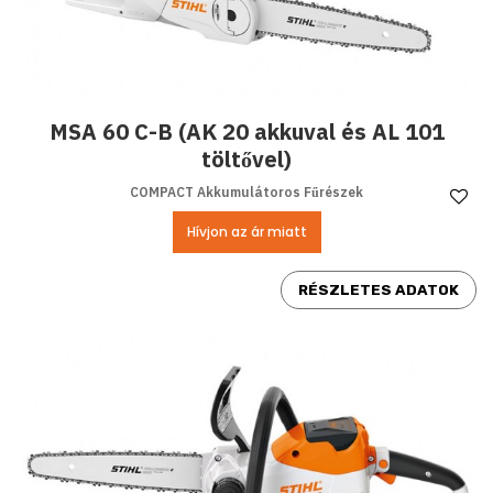
MSA 60 C-B (AK 20 akkuval és AL 101
töltővel)
COMPACT Akkumulátoros Fűrészek
Ke
Hívjon az ár miatt
RÉSZLETES ADATOK