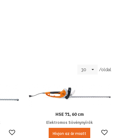
/oldal
30
HSE 71, 60 cm
k
Elektromos Sövénynyírók
Kedvencekhez ad
Kedvencek
Hívjon az ár miatt