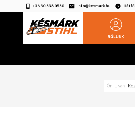
+36 30 338 0530
info@kesmark.hu
Hétfő
RÓLUNK
Ön itt van:
Ke