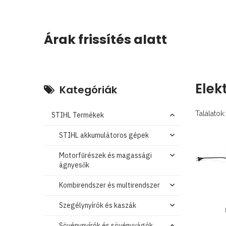
Árak frissítés alatt
Elek
Kategóriák
Találatok:
STIHL Termékek
STIHL akkumulátoros gépek
Motorfűrészek és magassági
ágnyesők
Kombirendszer és multirendszer
Szegélynyírók és kaszák
Sövénynyírók és sövényvágók