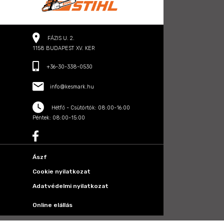
FÁZIS U. 2.
1158 BUDAPEST XV. KER
+36-30-338-0530
info@kesmark.hu
Hétfő - Csütörtök: 08:00-16:00
Péntek: 08:00-15:00
Ászf
Cookie nyilatkozat
Adatvédelmi nyilatkozat
Online elállás