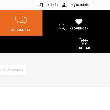
Belépés
Regisztráció
KEDVENCEK
KAPCSOLAT
KOSÁR
s sövénynyírók