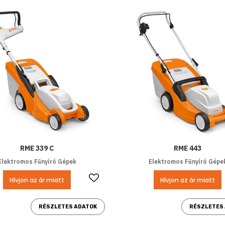
RME 339 C
RME 443
Elektromos Fűnyíró Gépek
Elektromos Fűnyíró Gépe
Kedvencekhez ad
Hívjon az ár miatt
Hívjon az ár miatt
RÉSZLETES ADATOK
RÉSZLETES