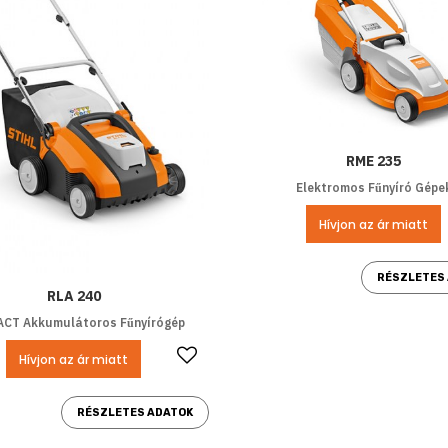
RME 235
Elektromos Fűnyíró Gépe
Hívjon az ár miatt
RÉSZLETES
RLA 240
CT Akkumulátoros Fűnyírógép
Kedvencekhez ad
Hívjon az ár miatt
RÉSZLETES ADATOK