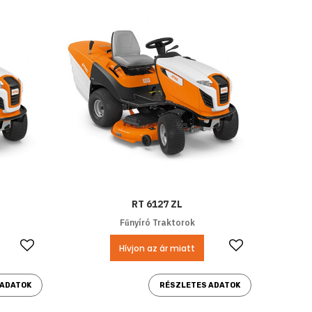
RT 6127 ZL
Fűnyíró Traktorok
Kedvencekhez ad
Kedvencek
Hívjon az ár miatt
 ADATOK
RÉSZLETES ADATOK