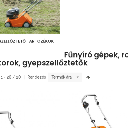
SZELLŐZTETŐ TARTOZÉKOK
Fűnyíró gépek, r
torok, gyepszellőztetők
 1 - 28 / 28
Rendezés
Termék ára