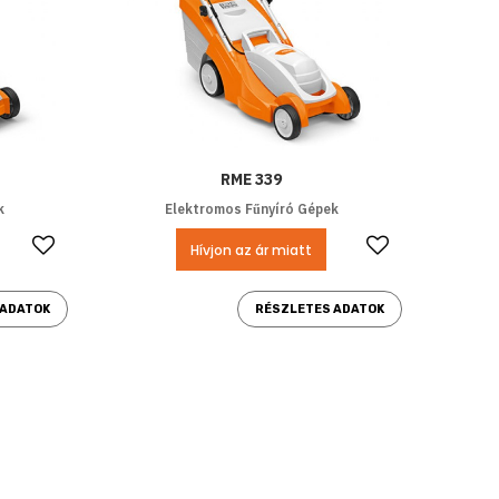
RME 339
k
Elektromos Fűnyíró Gépek
Kedvencekhez ad
Kedvencek
Hívjon az ár miatt
 ADATOK
RÉSZLETES ADATOK