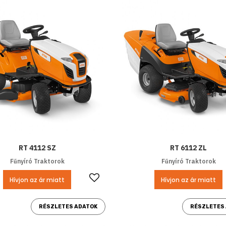
RT 4112 SZ
RT 6112 ZL
Fűnyíró Traktorok
Fűnyíró Traktorok
Kedvencekhez ad
Hívjon az ár miatt
Hívjon az ár miatt
RÉSZLETES ADATOK
RÉSZLETES