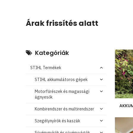
Árak frissítés alatt
Kategóriák
STIHL Termékek
STIHL akkumulátoros gépek
Motorfűrészek és magassági
ágnyesők
AKKUM
Kombirendszer és multirendszer
Szegélynyírók és kaszák
Sövénynyírók és sövényvágók