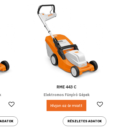
RME 443 C
k
Elektromos Fűnyíró Gépek
Kedvencekhez ad
Kedvencek
Hívjon az ár miatt
 ADATOK
RÉSZLETES ADATOK