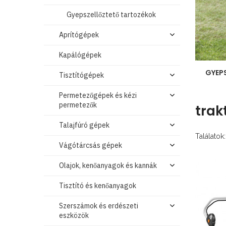
Gyepszellőztető tartozékok
Aprítógépek
Kapálógépek
GYEP
Tisztítógépek
Permetezőgépek és kézi
permetezők
trak
Talajfúró gépek
Találatok:
Vágótárcsás gépek
Olajok, kenőanyagok és kannák
Tisztító és kenőanyagok
Szerszámok és erdészeti
eszközök