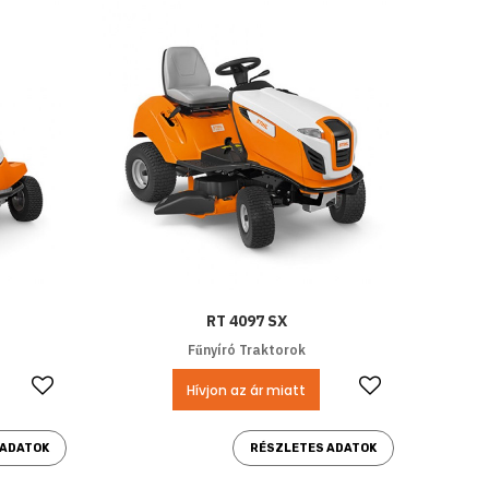
RT 4097 SX
Fűnyíró Traktorok
Kedvencekhez ad
Kedvencek
Hívjon az ár miatt
 ADATOK
RÉSZLETES ADATOK