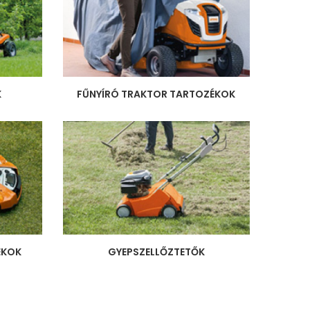
K
FŰNYÍRÓ TRAKTOR TARTOZÉKOK
ÉKOK
GYEPSZELLŐZTETŐK