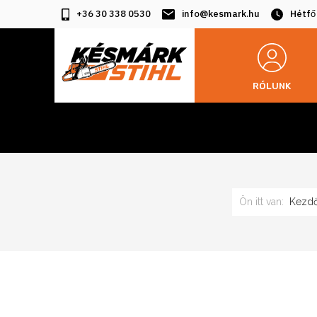
+36 30 338 0530
info@kesmark.hu
Hétfő
RÓLUNK
Ön itt van:
Kezdő