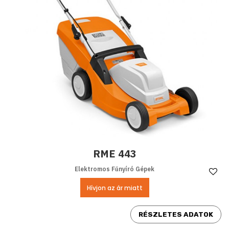
RME 443
Elektromos Fűnyíró Gépek
Ke
Hívjon az ár miatt
RÉSZLETES ADATOK