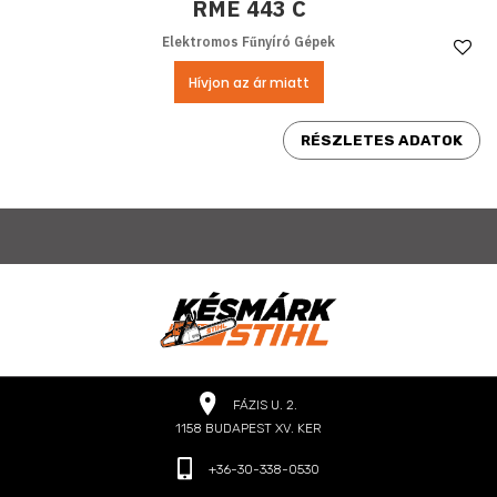
RME 443 C
Elektromos Fűnyíró Gépek
Ke
Hívjon az ár miatt
RÉSZLETES ADATOK
FÁZIS U. 2.
1158 BUDAPEST XV. KER
+36-30-338-0530