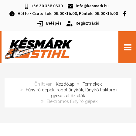
+36 30 338 0530
info@kesmark.hu
Hétfő - Csütörtök: 08:00-16:00, Péntek: 08:00-15:00
Belépés
Regisztráció
TOGG
Ön itt van:
Kezdőlap
Termékek
Fűnyíró gépek, robotfűnyírók, fűnyíró traktorok,
gyepszellőztetők
Elektromos fűnyíró gépek