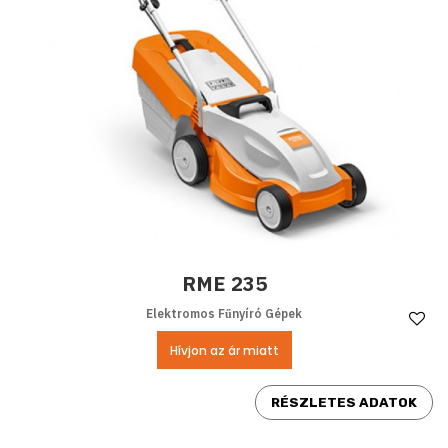
RME 235
Elektromos Fűnyíró Gépek
Ke
Hívjon az ár miatt
RÉSZLETES ADATOK