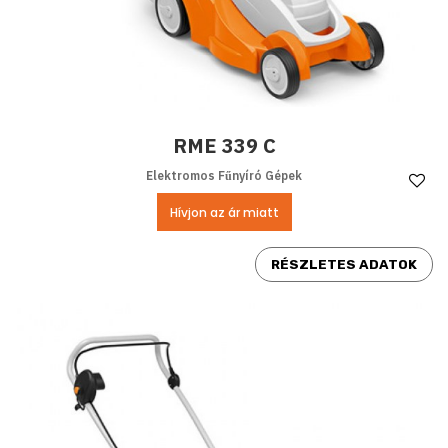
RME 339 C
Elektromos Fűnyíró Gépek
Ke
Hívjon az ár miatt
RÉSZLETES ADATOK