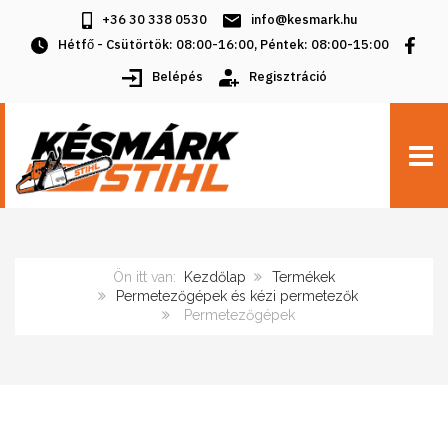
+36 30 338 0530
info@kesmark.hu
Hétfő - Csütörtök: 08:00-16:00, Péntek: 08:00-15:00
Belépés
Regisztráció
TOGG
Ön itt van:
Kezdőlap
Termékek
Permetezőgépek és kézi permetezők
Permetezőgépek