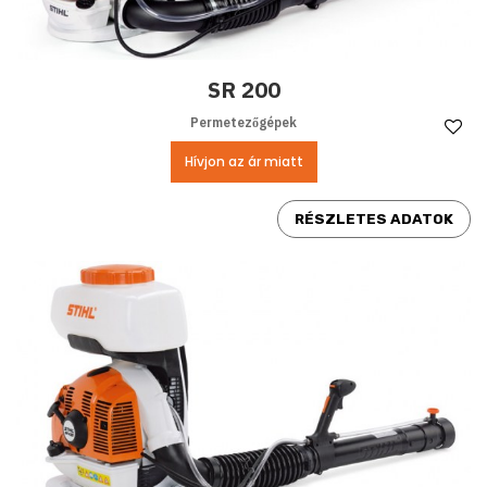
SR 200
Permetezőgépek
Ke
Hívjon az ár miatt
RÉSZLETES ADATOK