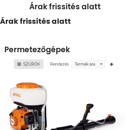
Árak frissítés alatt
Árak frissítés alatt
Permetezőgépek
Rendezés
SZŰRŐK
Termék ára