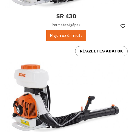
SR 430
Permetezőgépek
Ke
Hívjon az ár miatt
RÉSZLETES ADATOK