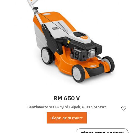
RM 650 V
Benzinmotoros Fűnyíró Gépek, 6-Os Sorozat
Ke
Hívjon az ár miatt