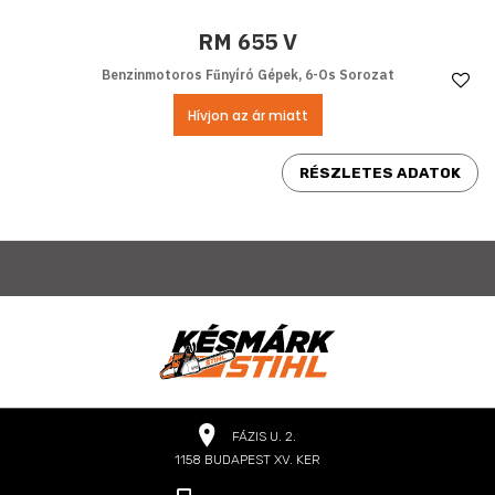
RM 655 V
Benzinmotoros Fűnyíró Gépek, 6-Os Sorozat
Ke
Hívjon az ár miatt
RÉSZLETES ADATOK
FÁZIS U. 2.
1158 BUDAPEST XV. KER