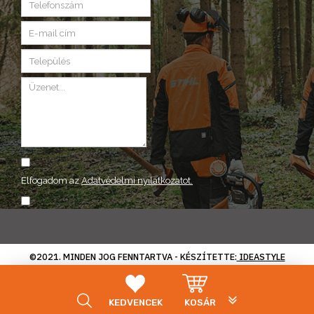
Elfogadom az
Adatvédelmi nyilatkozatot.
ELKÜLD
©2021. MINDEN JOG FENNTARTVA - KÉSZÍTETTE:
IDEASTYLE
PLG_SYSTEM_VP
KEDVENCEK
KOSÁR