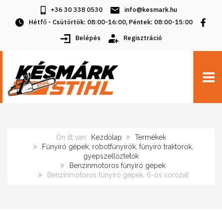
+36 30 338 0530
info@kesmark.hu
Hétfő - Csütörtök: 08:00-16:00, Péntek: 08:00-15:00
Belépés
Regisztráció
TOGG
Ön itt van:
Kezdőlap
Termékek
Fűnyíró gépek, robotfűnyírók, fűnyíró traktorok,
gyepszellőztetők
Benzinmotoros fűnyíró gépek
Benzinmotoros fűnyíró gépek, 6-os sorozat