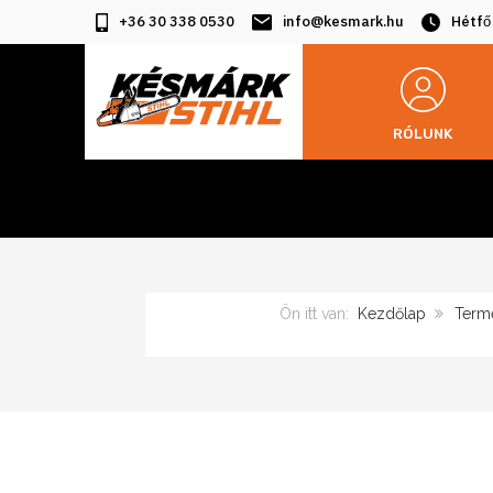
+36 30 338 0530
info@kesmark.hu
Hétfő
RÓLUNK
Ön itt van:
Kezdőlap
Term