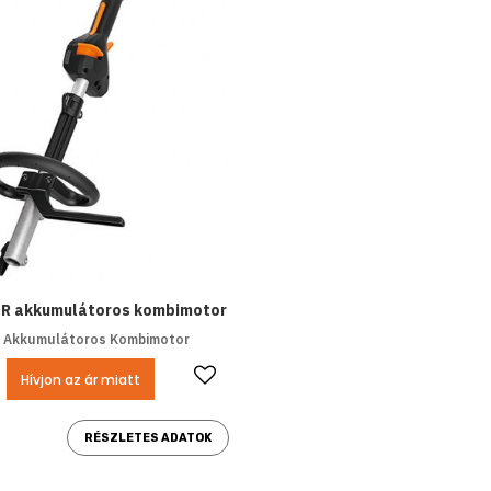
 R akkumulátoros kombimotor
 Akkumulátoros Kombimotor
Kedvencekhez ad
Hívjon az ár miatt
RÉSZLETES ADATOK