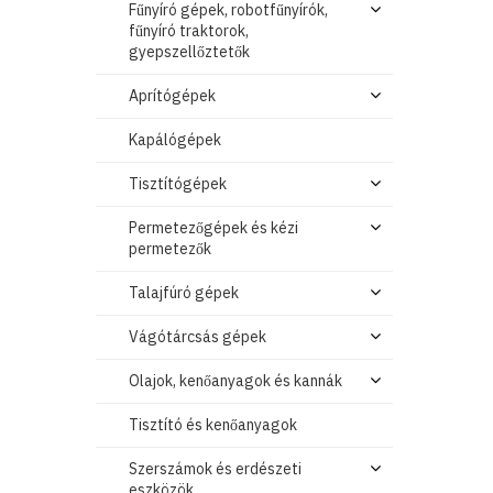
Fűnyíró gépek, robotfűnyírók,
fűnyíró traktorok,
gyepszellőztetők
Aprítógépek
Kapálógépek
Tisztítógépek
Permetezőgépek és kézi
permetezők
Talajfúró gépek
Vágótárcsás gépek
Olajok, kenőanyagok és kannák
Tisztító és kenőanyagok
Szerszámok és erdészeti
eszközök