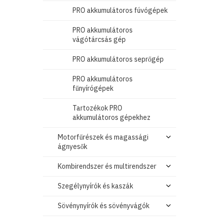
PRO akkumulátoros fúvógépek
PRO akkumulátoros
vágótárcsás gép
PRO akkumulátoros seprőgép
PRO akkumulátoros
fűnyírógépek
Tartozékok PRO
akkumulátoros gépekhez
Motorfűrészek és magassági
ágnyesők
Kombirendszer és multirendszer
Szegélynyírók és kaszák
Sövénynyírók és sövényvágók