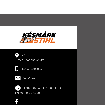
FÁZIS U. 2.
1158 BUDAPEST XV. KER
+36-30-338-0530
info@kesmark.hu
Hétfő - Csütörtök: 08:00-16:00
Péntek: 08:00-15:00