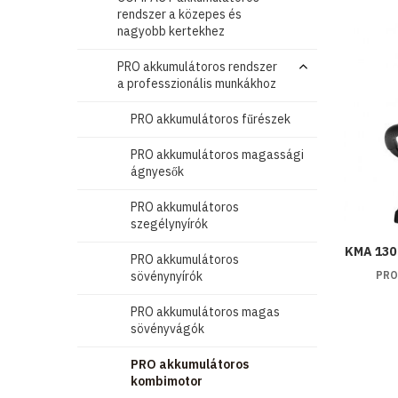
rendszer a közepes és
nagyobb kertekhez
PRO akkumulátoros rendszer
a professzionális munkákhoz
PRO akkumulátoros fűrészek
PRO akkumulátoros magassági
ágnyesők
PRO akkumulátoros
szegélynyírók
KMA 130
PRO akkumulátoros
sövénynyírók
PRO
PRO akkumulátoros magas
sövényvágók
PRO akkumulátoros
kombimotor