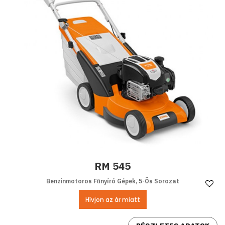
RM 545
Benzinmotoros Fűnyíró Gépek, 5-Ös Sorozat
Ke
Hívjon az ár miatt