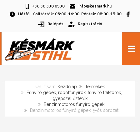
+36 30 338 0530
info@kesmark.hu
Hétfő - Csütörtök: 08:00-16:00, Péntek: 08:00-15:00
Belépés
Regisztráció
TOGG
Ön itt van:
Kezdőlap
Termékek
Fűnyíró gépek, robotfűnyírók, fűnyíró traktorok,
gyepszellőztetők
Benzinmotoros fűnyíró gépek
Benzinmotoros fűnyíró gépek, 5-ös sorozat