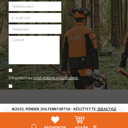
Elfogadom az
Adatvédelmi nyilatkozatot.
ELKÜLD
©2021. MINDEN JOG FENNTARTVA - KÉSZÍTETTE:
IDEASTYLE
PLG_SYSTEM_VP
KEDVENCEK
KOSÁR