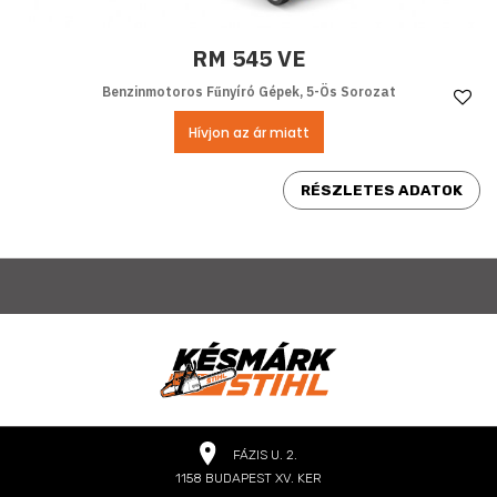
RM 545 VE
Benzinmotoros Fűnyíró Gépek, 5-Ös Sorozat
Ke
Hívjon az ár miatt
RÉSZLETES ADATOK
FÁZIS U. 2.
1158 BUDAPEST XV. KER