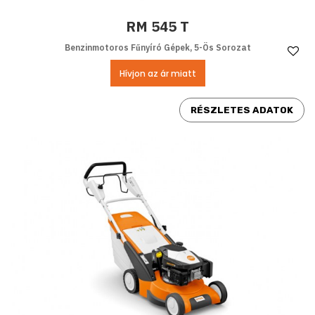
RM 545 T
Benzinmotoros Fűnyíró Gépek, 5-Ös Sorozat
Ke
Hívjon az ár miatt
RÉSZLETES ADATOK