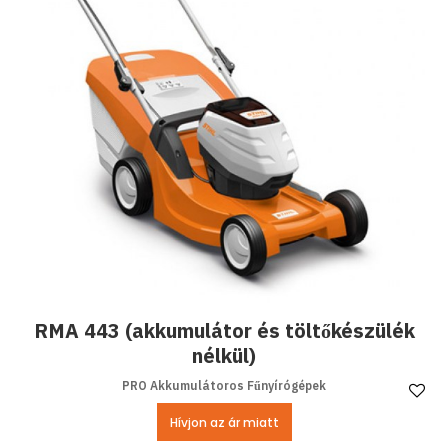
RMA 443 (akkumulátor és töltőkészülék
nélkül)
PRO Akkumulátoros Fűnyírógépek
Ke
Hívjon az ár miatt