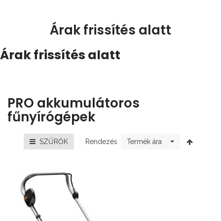
Árak frissítés alatt
Árak frissítés alatt
PRO akkumulátoros
fűnyírógépek
Rendezés
SZŰRŐK
Termék ára