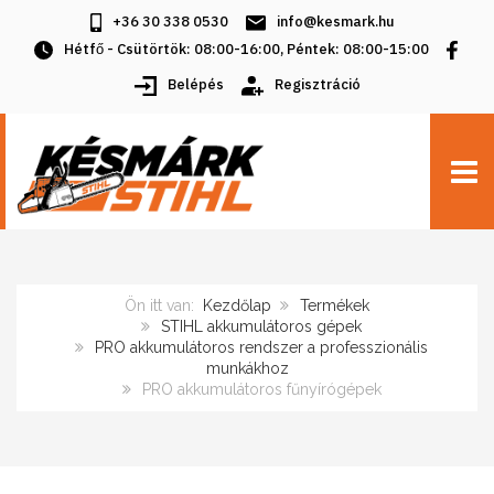
+36 30 338 0530
info@kesmark.hu
Hétfő - Csütörtök: 08:00-16:00, Péntek: 08:00-15:00
Belépés
Regisztráció
TOGG
Ön itt van:
Kezdőlap
Termékek
STIHL akkumulátoros gépek
PRO akkumulátoros rendszer a professzionális
munkákhoz
PRO akkumulátoros fűnyírógépek