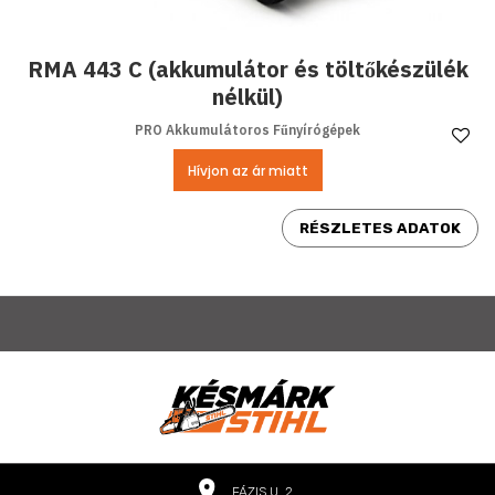
RMA 443 C (akkumulátor és töltőkészülék
nélkül)
PRO Akkumulátoros Fűnyírógépek
Ke
Hívjon az ár miatt
RÉSZLETES ADATOK
FÁZIS U. 2.