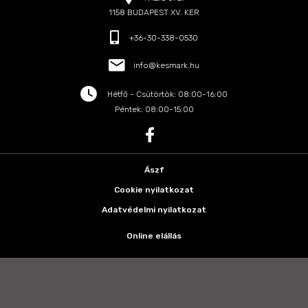
1158 BUDAPEST XV. KER
+36-30-338-0530
info@kesmark.hu
Hétfő - Csütörtök: 08:00-16:00
Péntek: 08:00-15:00
Ászf
Cookie nyilatkozat
Adatvédelmi nyilatkozat
Online elállás