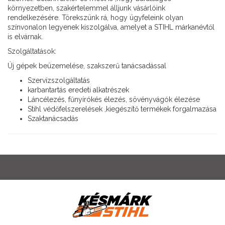
környezetben, szakértelemmel álljunk vásárlóink
rendelkezésére. Törekszünk rá, hogy ügyfeleink olyan
színvonalon legyenek kiszolgálva, amelyet a STIHL márkanévtől
is elvárnak.
Szolgáltatások:
Új gépek beüzemelése, szakszerű tanácsadással
Szervízszolgáltatás
karbantartás eredeti alkatrészek
Láncélezés, fűnyírókés élezés, sövényvágók élezése
Stihl védőfelszerelések ,kiegészítő termékek forgalmazása
Szaktanácsadás