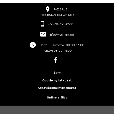
FÁZIS U. 2.
1158 BUDAPEST XV. KER
+36-30-338-0530
info@kesmark.hu
Hétfő - Csütörtök: 08:00-16:00
Péntek: 08:00-15:00
Ászf
Cookie nyilatkozat
Adatvédelmi nyilatkozat
Online elállás