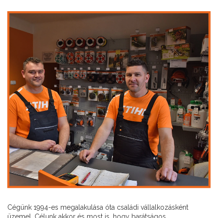
Cégünk 1994-es megalakulása óta családi vállalkozásként
üzemel. Célunk akkor és most is ,hogy barátságos