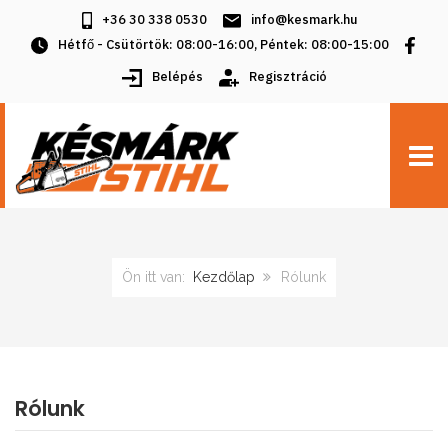
+36 30 338 0530
info@kesmark.hu
Hétfő - Csütörtök: 08:00-16:00, Péntek: 08:00-15:00
Belépés
Regisztráció
TOGG
Ön itt van:
Kezdőlap
Rólunk
Rólunk