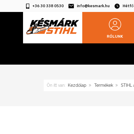
+36 30 338 0530
info@kesmark.hu
Hétfő
RÓLUNK
Ön itt van:
Kezdőlap
Termékek
STIHL 