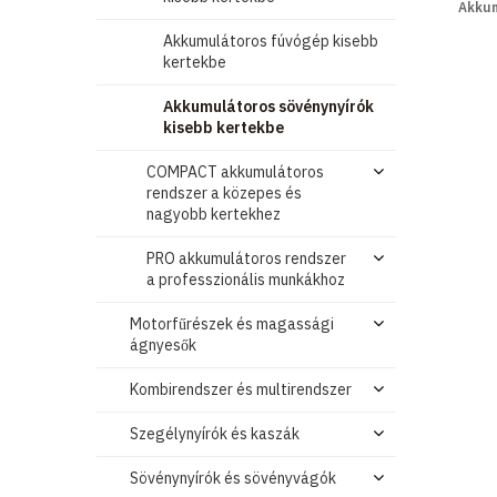
Akkum
Akkumulátoros fúvógép kisebb
kertekbe
Akkumulátoros sövénynyírók
kisebb kertekbe
COMPACT akkumulátoros
rendszer a közepes és
nagyobb kertekhez
PRO akkumulátoros rendszer
a professzionális munkákhoz
Motorfűrészek és magassági
ágnyesők
Kombirendszer és multirendszer
Szegélynyírók és kaszák
Sövénynyírók és sövényvágók