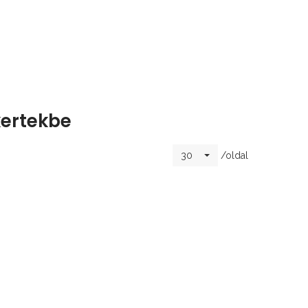
kertekbe
/oldal
30