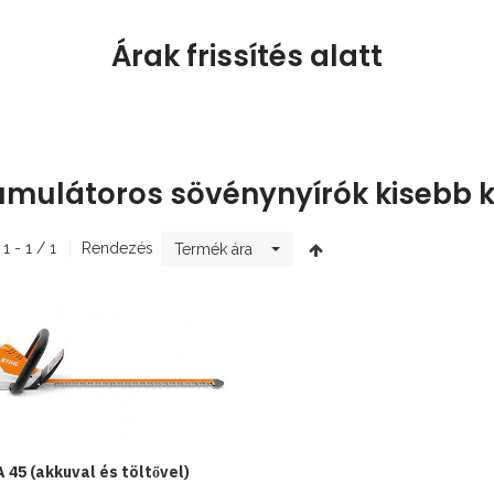
Árak frissítés alatt
mulátoros sövénynyírók kisebb 
 1 - 1 / 1
Rendezés
Termék ára
 45 (akkuval és töltővel)