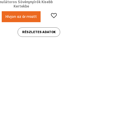
ulátoros Sövénynyírók Kisebb
Kertekbe
Kedvencekhez ad
Hívjon az ár miatt
RÉSZLETES ADATOK