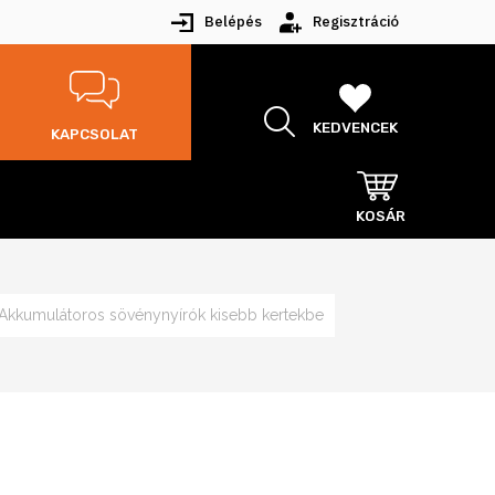
Belépés
Regisztráció
KEDVENCEK
KAPCSOLAT
KOSÁR
Akkumulátoros sövénynyírók kisebb kertekbe