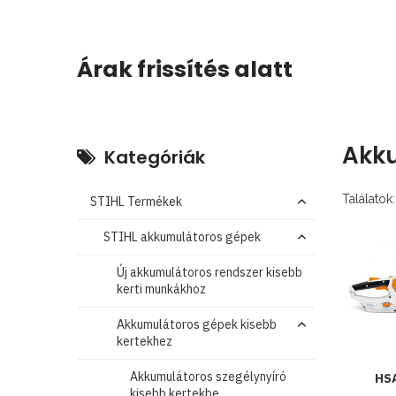
Árak frissítés alatt
Akku
Kategóriák
Találatok:
STIHL Termékek
STIHL akkumulátoros gépek
Új akkumulátoros rendszer kisebb
kerti munkákhoz
Akkumulátoros gépek kisebb
kertekhez
Akkumulátoros szegélynyíró
HSA
kisebb kertekbe