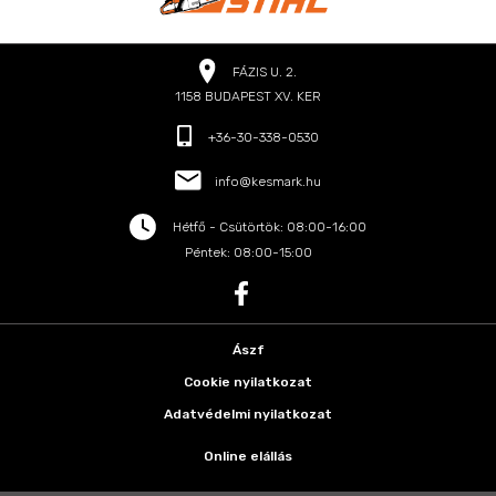
FÁZIS U. 2.
1158 BUDAPEST XV. KER
+36-30-338-0530
info@kesmark.hu
Hétfő - Csütörtök: 08:00-16:00
Péntek: 08:00-15:00
Ászf
Cookie nyilatkozat
Adatvédelmi nyilatkozat
Online elállás