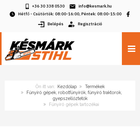
+36 30 338 0530
info@kesmark.hu
Hétfő - Csütörtök: 08:00-16:00, Péntek: 08:00-15:00
Belépés
Regisztráció
TOGG
Ön itt van:
Kezdőlap
Termékek
Fűnyíró gépek, robotfűnyírók, fűnyíró traktorok,
gyepszellőztetők
Fűnyíró gépek tartozékai