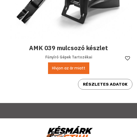
AMK 039 mulcsozó készlet
Fűnyíró Gépek Tartozékai
Ke
Hívjon az ár miatt
RÉSZLETES ADATOK