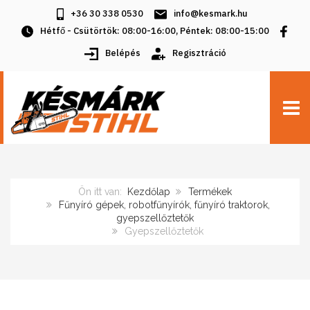
+36 30 338 0530
info@kesmark.hu
Hétfő - Csütörtök: 08:00-16:00, Péntek: 08:00-15:00
Belépés
Regisztráció
TOGG
Ön itt van:
Kezdőlap
Termékek
Fűnyíró gépek, robotfűnyírók, fűnyíró traktorok,
gyepszellőztetők
Gyepszellőztetők