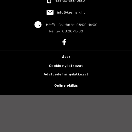
+36-30-338-0530
info@kesmark.hu
Hétfő - Csütörtök: 08:00-16:00
Péntek: 08:00-15:00
Ászf
Cookie nyilatkozat
Adatvédelmi nyilatkozat
Online elállás