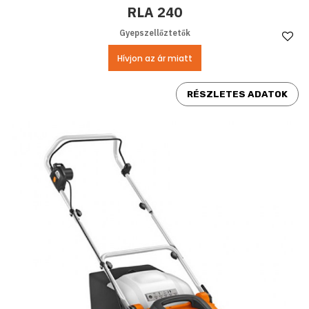
RLA 240
Gyepszellőztetők
Ke
Hívjon az ár miatt
RÉSZLETES ADATOK