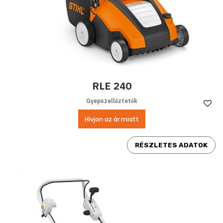
RLE 240
Gyepszellőztetők
Ke
Hívjon az ár miatt
RÉSZLETES ADATOK