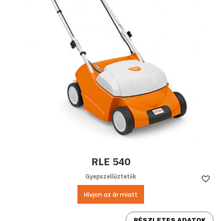
RLE 540
Gyepszellőztetők
Ke
Hívjon az ár miatt
RÉSZLETES ADATOK