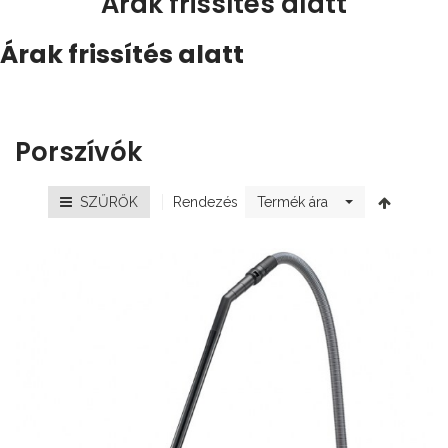
Árak frissítés alatt
Árak frissítés alatt
Porszívók
Rendezés
SZŰRŐK
Termék ára