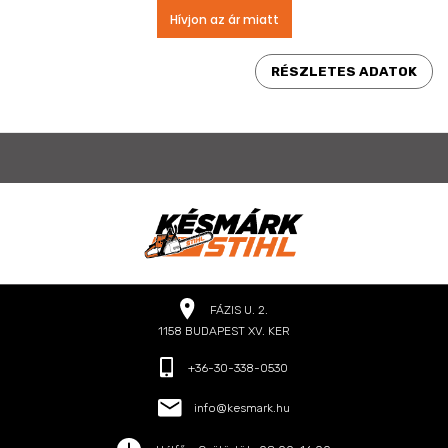
Hívjon az ár miatt
RÉSZLETES ADATOK
FÁZIS U. 2.
1158 BUDAPEST XV. KER
+36-30-338-0530
info@kesmark.hu