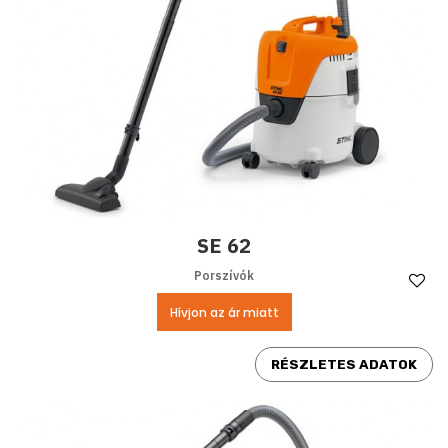
SE 62
Porszívók
Ke
Hívjon az ár miatt
RÉSZLETES ADATOK