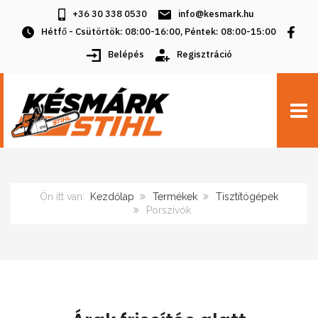
+36 30 338 0530
info@kesmark.hu
Hétfő - Csütörtök: 08:00-16:00, Péntek: 08:00-15:00
Belépés
Regisztráció
TOGG
Ön itt van:
Kezdőlap
Termékek
Tisztítógépek
Porszívók