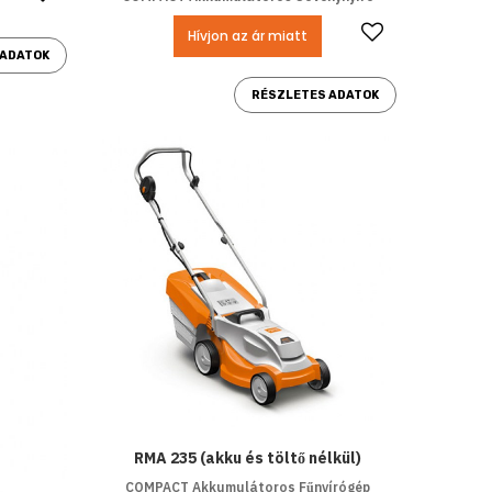
Kedvencek
Hívjon az ár miatt
 ADATOK
RÉSZLETES ADATOK
RMA 235 (akku és töltő nélkül)
COMPACT Akkumulátoros Fűnyírógép