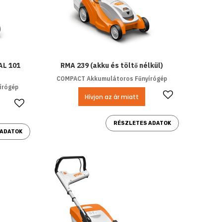
AL 101
RMA 239 (akku és töltő nélkül)
COMPACT Akkumulátoros Fűnyírógép
írógép
Kedvencek
Hívjon az ár miatt
Kedvencekhez ad
RÉSZLETES ADATOK
 ADATOK