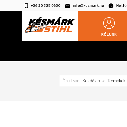
+36 30 338 0530
info@kesmark.hu
Hétfő
RÓLUNK
Ön itt van:
Kezdőlap
Termékek