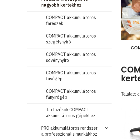
nagyobb kertekhez
COMPACT akkumulátoros
fűrészek
COMPACT akkumulátoros
szegélynyíró
CO
COMPACT akkumulátoros
sövénynyíró
COMP
COMPACT akkumulátoros
kert
fúvógép
COMPACT akkumulátoros
Találatok:
fűnyírógép
Tartozékok COMPACT
akkumulátoros gépekhez
PRO akkumulátoros rendszer
a professzionális munkákhoz