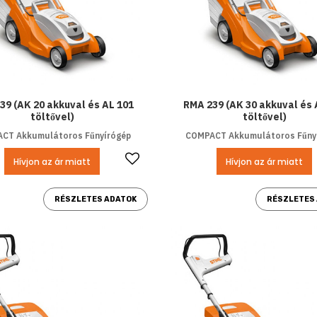
39 (AK 20 akkuval és AL 101
RMA 239 (AK 30 akkuval és 
töltővel)
töltővel)
CT Akkumulátoros Fűnyírógép
COMPACT Akkumulátoros Fűny
Kedvencekhez ad
Hívjon az ár miatt
Hívjon az ár miatt
RÉSZLETES ADATOK
RÉSZLETES