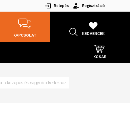
Belépés
Regisztráció
KEDVENCEK
KAPCSOLAT
KOSÁR
r a közepes és nagyobb kertekhez