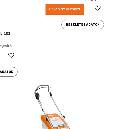
Kedvencek
Hívjon az ár miatt
RÉSZLETES ADATOK
AL 101
ynyíró
Kedvencekhez ad
 ADATOK