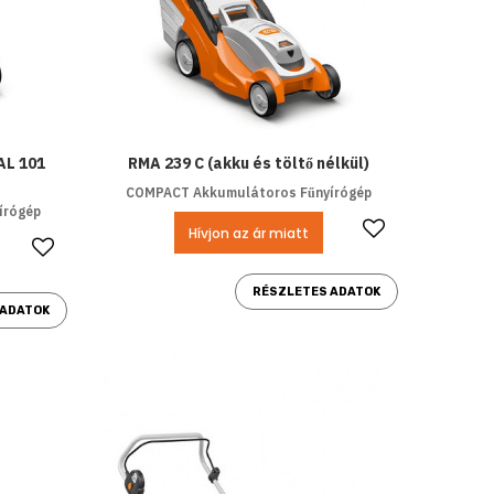
AL 101
RMA 239 C (akku és töltő nélkül)
COMPACT Akkumulátoros Fűnyírógép
írógép
Kedvencek
Hívjon az ár miatt
Kedvencekhez ad
RÉSZLETES ADATOK
 ADATOK