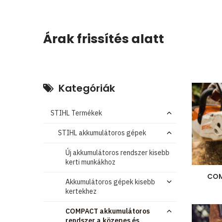
Árak frissítés alatt
Kategóriák
STIHL Termékek
STIHL akkumulátoros gépek
Új akkumulátoros rendszer kisebb
kerti munkákhoz
CO
Akkumulátoros gépek kisebb
kertekhez
COMPACT akkumulátoros
rendszer a közepes és