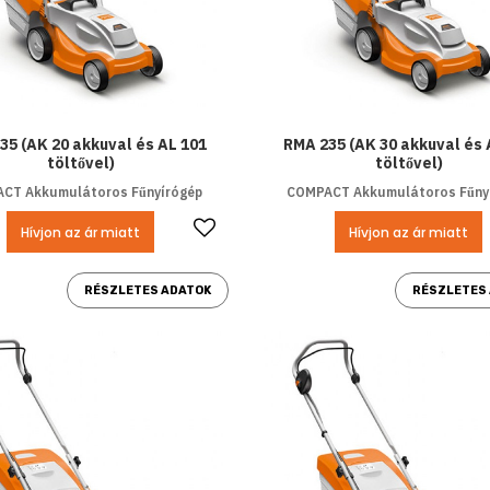
35 (AK 20 akkuval és AL 101
RMA 235 (AK 30 akkuval és 
töltővel)
töltővel)
CT Akkumulátoros Fűnyírógép
COMPACT Akkumulátoros Fűny
Kedvencekhez ad
Hívjon az ár miatt
Hívjon az ár miatt
RÉSZLETES ADATOK
RÉSZLETES