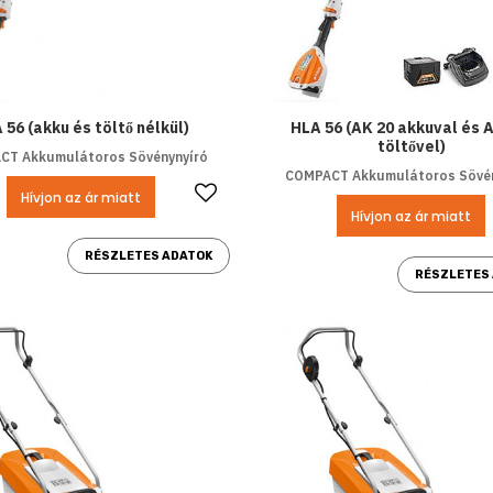
 56 (akku és töltő nélkül)
HLA 56 (AK 20 akkuval és 
töltővel)
CT Akkumulátoros Sövénynyíró
COMPACT Akkumulátoros Sövén
Kedvencekhez ad
Hívjon az ár miatt
Hívjon az ár miatt
RÉSZLETES ADATOK
RÉSZLETES