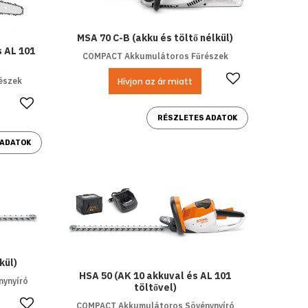
MSA 70 C-B (akku és töltő nélkül)
s AL 101
COMPACT Akkumulátoros Fűrészek
Kedvencek
Hívjon az ár miatt
észek
Kedvencekhez ad
RÉSZLETES ADATOK
 ADATOK
kül)
HSA 50 (AK 10 akkuval és AL 101
ynyíró
töltővel)
Kedvencekhez ad
COMPACT Akkumulátoros Sövénynyíró