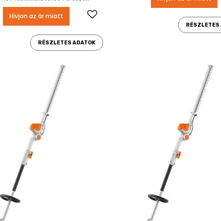
Kedvencekhez ad
Hívjon az ár miatt
RÉSZLETES
RÉSZLETES ADATOK