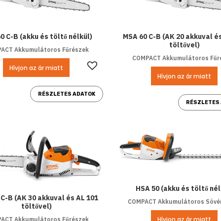
0 C-B (akku és töltő nélkül)
MSA 60 C-B (AK 20 akkuval é
töltővel)
ACT Akkumulátoros Fűrészek
COMPACT Akkumulátoros Fűr
Kedvencekhez ad
Hívjon az ár miatt
Hívjon az ár miatt
RÉSZLETES ADATOK
RÉSZLETES
HSA 50 (akku és töltő nél
C-B (AK 30 akkuval és AL 101
COMPACT Akkumulátoros Sövén
töltővel)
Hívjon az ár miatt
ACT Akkumulátoros Fűrészek