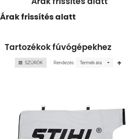
Árak frissítés alatt
Árak frissítés alatt
Tartozékok fúvógépekhez
Rendezés
SZŰRŐK
Termék ára