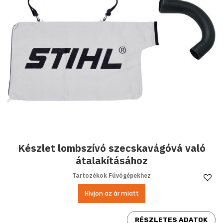
Készlet lombszívó szecskavágóvá való
átalakításához
Tartozékok Fúvógépekhez
Ke
Hívjon az ár miatt
RÉSZLETES ADATOK