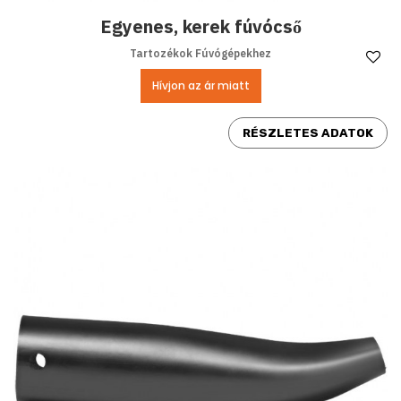
Egyenes, kerek fúvócső
Tartozékok Fúvógépekhez
Ke
Hívjon az ár miatt
RÉSZLETES ADATOK