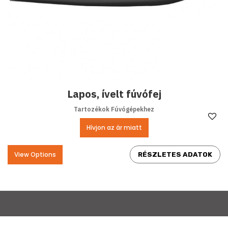
Lapos, ívelt fúvófej
Tartozékok Fúvógépekhez
Ke
Hívjon az ár miatt
View Options
RÉSZLETES ADATOK