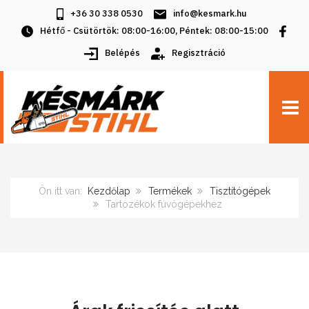
+36 30 338 0530
info@kesmark.hu
Hétfő - Csütörtök: 08:00-16:00, Péntek: 08:00-15:00
Belépés
Regisztráció
TOGG
Ön itt van:
Kezdőlap
Termékek
Tisztítógépek
Tartozékok fúvógépekhez