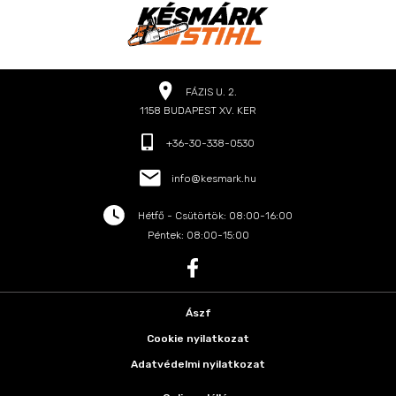
FÁZIS U. 2.
1158 BUDAPEST XV. KER
+36-30-338-0530
info@kesmark.hu
Hétfő - Csütörtök: 08:00-16:00
Péntek: 08:00-15:00
Ászf
Cookie nyilatkozat
Adatvédelmi nyilatkozat