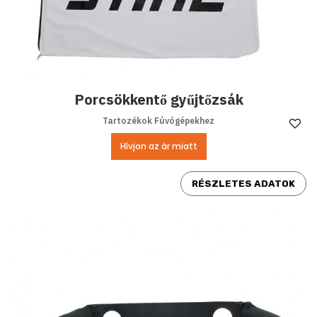
Porcsökkentő gyűjtőzsák
Tartozékok Fúvógépekhez
Ke
Hívjon az ár miatt
RÉSZLETES ADATOK