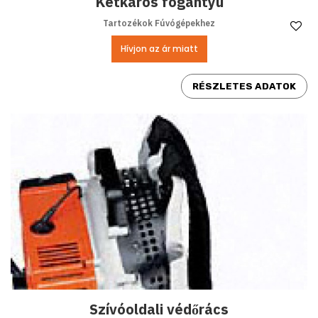
Kétkaros fogantyú
Tartozékok Fúvógépekhez
Ke
Hívjon az ár miatt
RÉSZLETES ADATOK
Szívóoldali védőrács