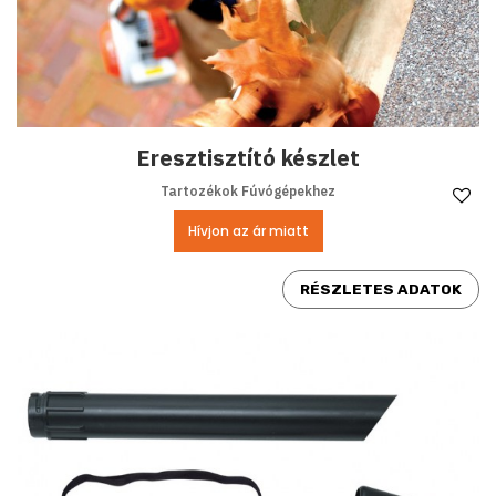
Eresztisztító készlet
Tartozékok Fúvógépekhez
Ke
Hívjon az ár miatt
RÉSZLETES ADATOK