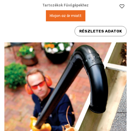
Tartozékok Fúvógépekhez
Ke
Hívjon az ár miatt
RÉSZLETES ADATOK