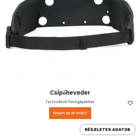
Csípőheveder
Tartozékok Fúvógépekhez
Ke
Hívjon az ár miatt
RÉSZLETES ADATOK