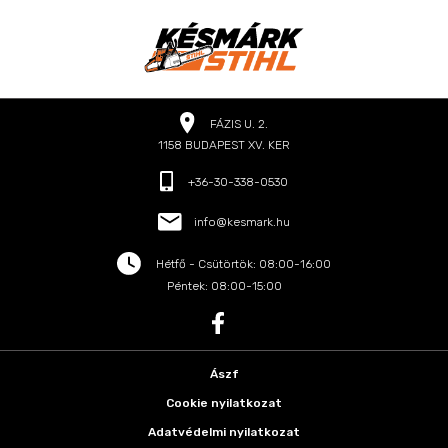
FÁZIS U. 2.
1158 BUDAPEST XV. KER
+36-30-338-0530
info@kesmark.hu
Hétfő - Csütörtök: 08:00-16:00
Péntek: 08:00-15:00
Ászf
Cookie nyilatkozat
Adatvédelmi nyilatkozat