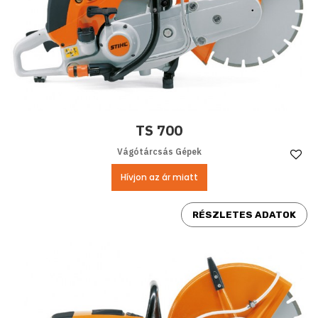
TS 700
Vágótárcsás Gépek
Ke
Hívjon az ár miatt
RÉSZLETES ADATOK