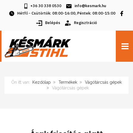
+36 30 338 0530
info@kesmark.hu
Hétfő - Csütörtök: 08:00-16:00, Péntek: 08:00-15:00
Belépés
Regisztráció
TOGG
Ön itt van:
Kezdőlap
Termékek
Vágótárcsás gépek
Vágótárcsás gépek