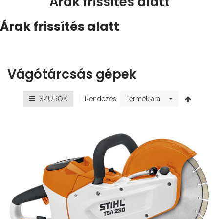
Árak frissítés alatt
Árak frissítés alatt
Vágótárcsás gépek
Rendezés
SZŰRŐK
Termék ára