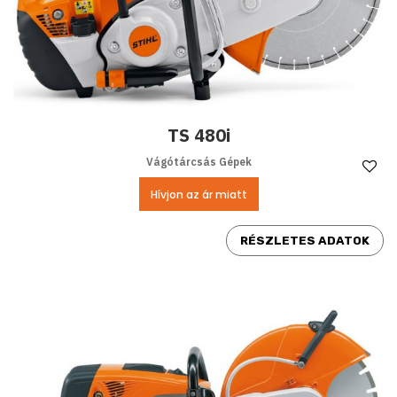
TS 480i
Vágótárcsás Gépek
Ke
Hívjon az ár miatt
RÉSZLETES ADATOK