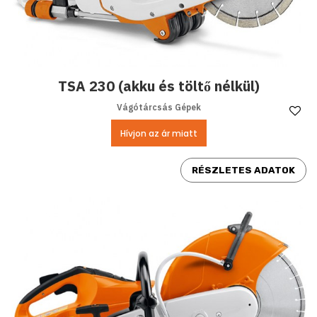
TSA 230 (akku és töltő nélkül)
Vágótárcsás Gépek
Ke
Hívjon az ár miatt
RÉSZLETES ADATOK