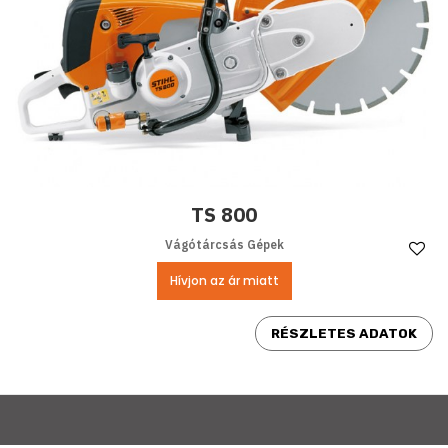
TS 800
Vágótárcsás Gépek
Ke
Hívjon az ár miatt
RÉSZLETES ADATOK