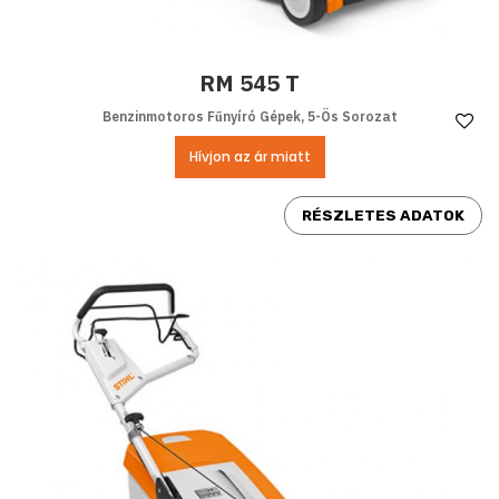
RM 545 T
Benzinmotoros Fűnyíró Gépek, 5-Ös Sorozat
Ke
Hívjon az ár miatt
RÉSZLETES ADATOK