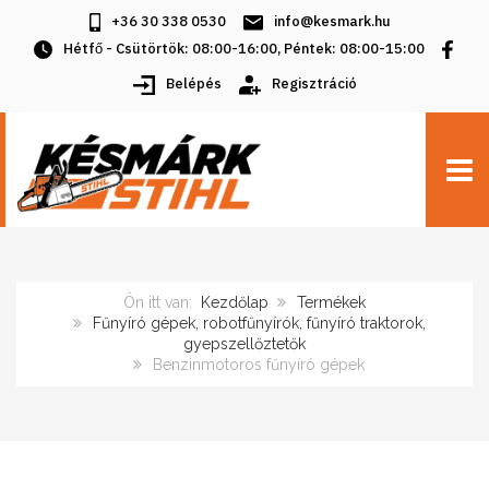
+36 30 338 0530
info@kesmark.hu
Hétfő - Csütörtök: 08:00-16:00, Péntek: 08:00-15:00
Belépés
Regisztráció
TOGG
Ön itt van:
Kezdőlap
Termékek
Fűnyíró gépek, robotfűnyírók, fűnyíró traktorok,
gyepszellőztetők
Benzinmotoros fűnyíró gépek