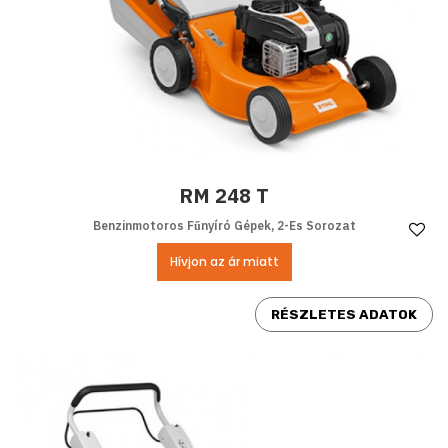
RM 248 T
Benzinmotoros Fűnyíró Gépek, 2-Es Sorozat
Ke
Hívjon az ár miatt
RÉSZLETES ADATOK