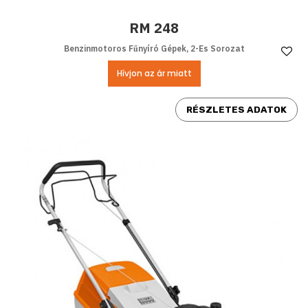
RM 248
Benzinmotoros Fűnyíró Gépek, 2-Es Sorozat
Ke
Hívjon az ár miatt
RÉSZLETES ADATOK