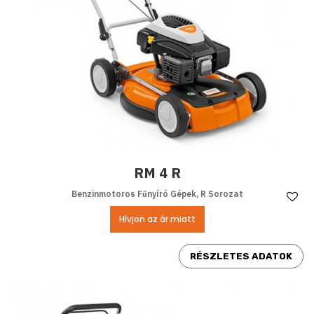
RM 4 R
Benzinmotoros Fűnyíró Gépek, R Sorozat
Ke
Hívjon az ár miatt
RÉSZLETES ADATOK