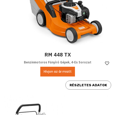
RM 448 TX
Benzinmotoros Fűnyíró Gépek, 4-Es Sorozat
Ke
Hívjon az ár miatt
RÉSZLETES ADATOK