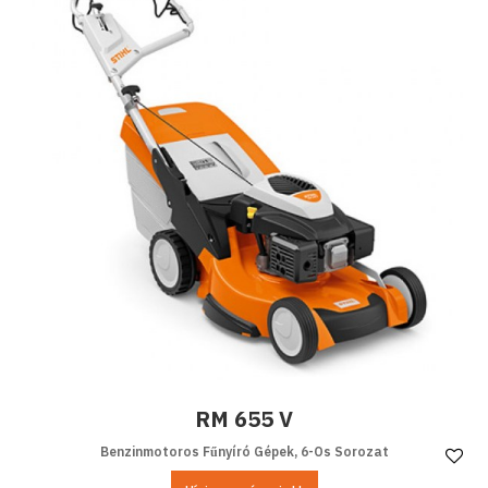
RM 655 V
Benzinmotoros Fűnyíró Gépek, 6-Os Sorozat
Ke