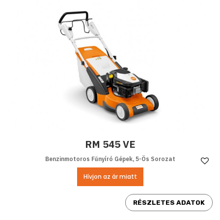
RM 545 VE
Benzinmotoros Fűnyíró Gépek, 5-Ös Sorozat
Ke
Hívjon az ár miatt
RÉSZLETES ADATOK