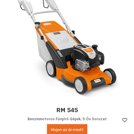
RM 545
Benzinmotoros Fűnyíró Gépek, 5-Ös Sorozat
Ke
Hívjon az ár miatt