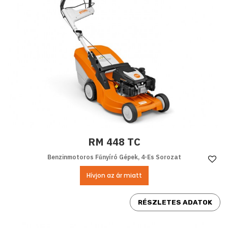
RM 448 TC
Benzinmotoros Fűnyíró Gépek, 4-Es Sorozat
Ke
Hívjon az ár miatt
RÉSZLETES ADATOK