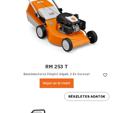
RM 253 T
Benzinmotoros Fűnyíró Gépek, 2-Es Sorozat
Ke
Hívjon az ár miatt
RÉSZLETES ADATOK