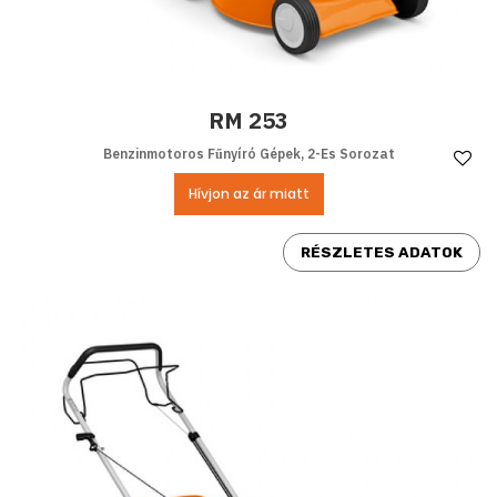
RM 253
Benzinmotoros Fűnyíró Gépek, 2-Es Sorozat
Ke
Hívjon az ár miatt
RÉSZLETES ADATOK