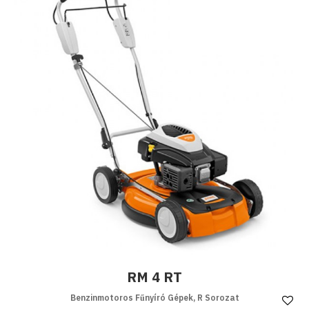
RM 4 RT
Benzinmotoros Fűnyíró Gépek, R Sorozat
Ke