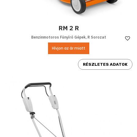
RM 2 R
Benzinmotoros Fűnyíró Gépek, R Sorozat
Ke
Hívjon az ár miatt
RÉSZLETES ADATOK