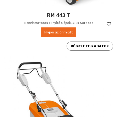
RM 443 T
Benzinmotoros Fűnyíró Gépek, 4-Es Sorozat
Ke
Hívjon az ár miatt
RÉSZLETES ADATOK