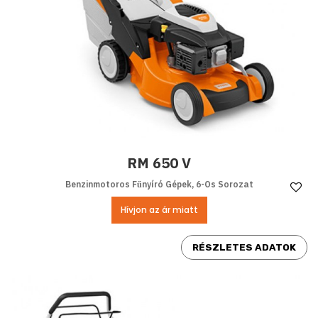
RM 650 V
Benzinmotoros Fűnyíró Gépek, 6-Os Sorozat
Ke
Hívjon az ár miatt
RÉSZLETES ADATOK