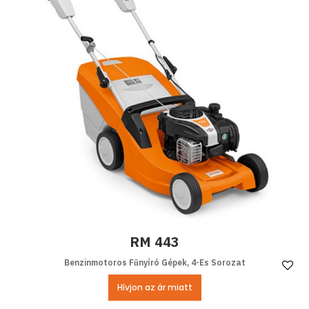
RM 443
Benzinmotoros Fűnyíró Gépek, 4-Es Sorozat
Ke
Hívjon az ár miatt