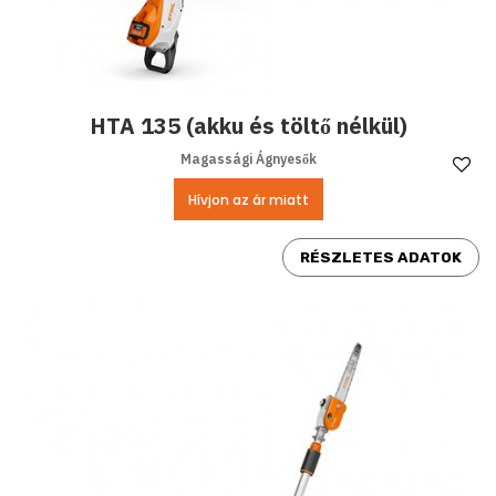
HTA 135 (akku és töltő nélkül)
Magassági Ágnyesők
Ke
Hívjon az ár miatt
RÉSZLETES ADATOK