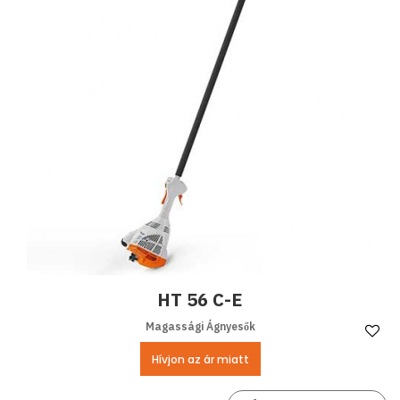
HT 56 C-E
Magassági Ágnyesők
Ke
Hívjon az ár miatt