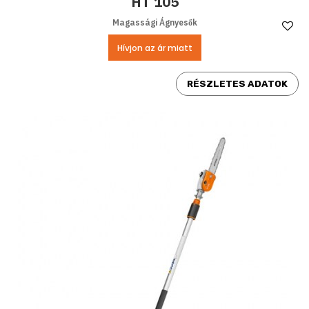
HT 105
Magassági Ágnyesők
Ke
Hívjon az ár miatt
RÉSZLETES ADATOK