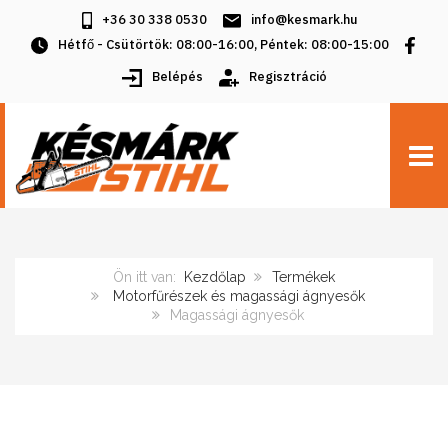
+36 30 338 0530
info@kesmark.hu
Hétfő - Csütörtök: 08:00-16:00, Péntek: 08:00-15:00
Belépés
Regisztráció
TOGG
Ön itt van:
Kezdőlap
Termékek
Motorfűrészek és magassági ágnyesők
Magassági ágnyesők