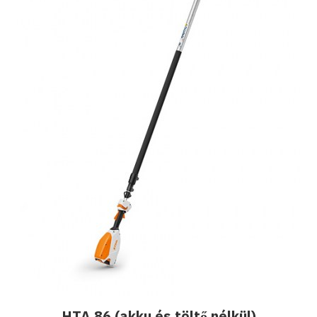
HTA 86 (akku és töltő nélkül)