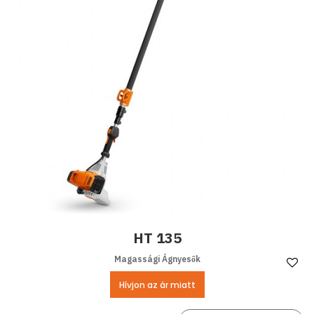
HT 135
Magassági Ágnyesők
Ke
Hívjon az ár miatt