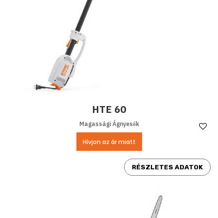
HTE 60
Magassági Ágnyesők
Ke
Hívjon az ár miatt
RÉSZLETES ADATOK