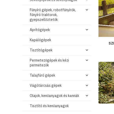
Fűnyíró gépek, robotfűnyírók,
fűnyíró traktorok,
gyepszellőztetők
Aprítógépek
Kapálógépek
SZ
Tisztítógépek
Permetezőgépek és kézi
permetezők
Talajfúró gépek
Vágótárcsás gépek
Olajok, kenőanyagok és kannák
Tisztító és kenőanyagok