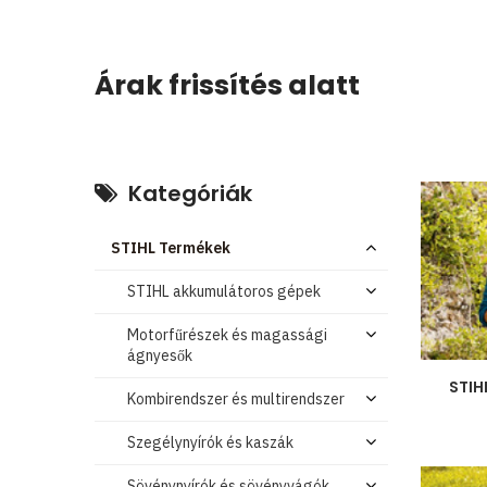
Árak frissítés alatt
Kategóriák
STIHL Termékek
STIHL akkumulátoros gépek
Motorfűrészek és magassági
ágnyesők
STIH
Kombirendszer és multirendszer
Szegélynyírók és kaszák
Sövénynyírók és sövényvágók