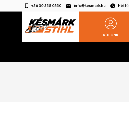
+36 30 338 0530
info@kesmark.hu
Hétfő
RÓLUNK