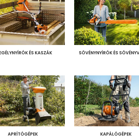
EGÉLYNYÍRÓK ÉS KASZÁK
SÖVÉNYNYÍRÓK ÉS SÖVÉN
APRÍTÓGÉPEK
KAPÁLÓGÉPEK