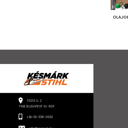
OLAJOK
FÁZIS U. 2.
1158 BUDAPEST XV. KER
+36-30-338-0530