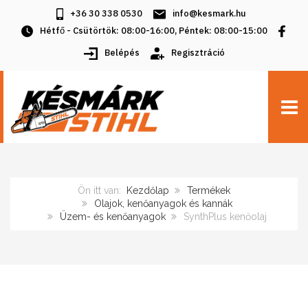
+36 30 338 0530
info@kesmark.hu
Hétfő - Csütörtök: 08:00-16:00, Péntek: 08:00-15:00
Belépés
Regisztráció
TOGG
Ön itt van:
Kezdőlap
Termékek
Olajok, kenőanyagok és kannák
Üzem- és kenőanyagok
SynthPlus kenőolaj