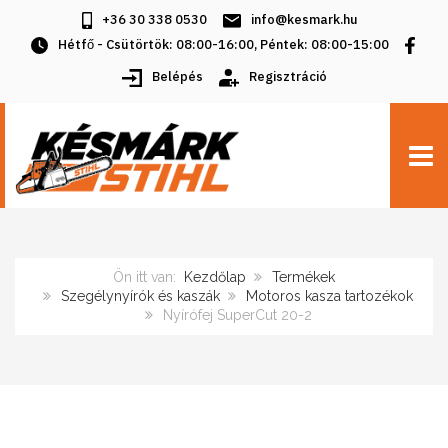
+36 30 338 0530
info@kesmark.hu
Hétfő - Csütörtök: 08:00-16:00, Péntek: 08:00-15:00
Belépés
Regisztráció
TOGG
Ön itt van:
Kezdőlap
Termékek
Szegélynyírók és kaszák
Motoros kasza tartozékok
Nyírófej SuperCut 20-2