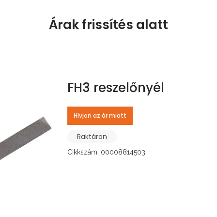
Árak frissítés alatt
FH3 reszelőnyél
Hívjon az ár miatt
Raktáron
Cikkszám: 00008814503