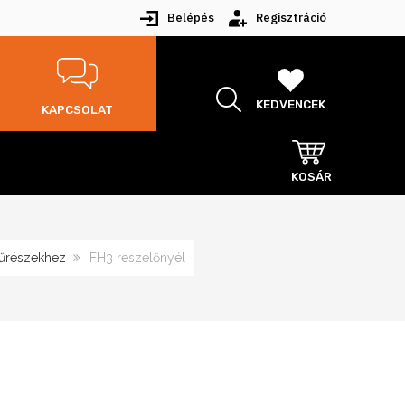
Belépés
Regisztráció
KEDVENCEK
KAPCSOLAT
KOSÁR
fűrészekhez
FH3 reszelőnyél