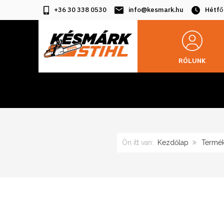
+36 30 338 0530
info@kesmark.hu
Hétfő
RÓLUNK
Ön itt van:
Kezdőlap
Termé