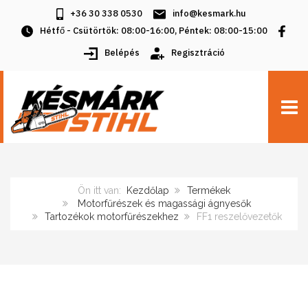
+36 30 338 0530
info@kesmark.hu
Hétfő - Csütörtök: 08:00-16:00, Péntek: 08:00-15:00
Belépés
Regisztráció
TOGG
Ön itt van:
Kezdőlap
Termékek
Motorfűrészek és magassági ágnyesők
Tartozékok motorfűrészekhez
FF1 reszelővezetők