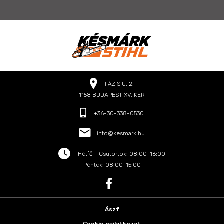
FÁZIS U. 2.
1158 BUDAPEST XV. KER
+36-30-338-0530
info@kesmark.hu
Hétfő - Csütörtök: 08:00-16:00
Péntek: 08:00-15:00
Ászf
Cookie nyilatkozat